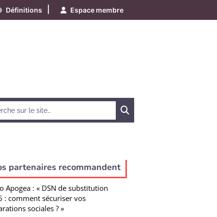
|
Définitions
Espace membre
Chercher
os partenaires recommandent
o Apogea : « DSN de substitution
 : comment sécuriser vos
arations sociales ? »