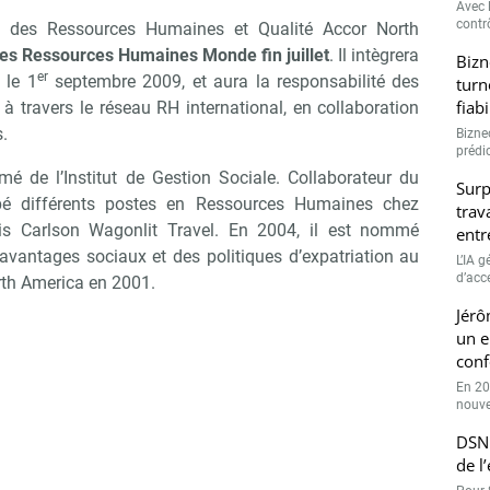
Avec l
contrô
ur des Ressources Humaines et Qualité Accor North
des Ressources Humaines Monde fin juillet
. Il intègrera
Bizn
er
 le 1
septembre 2009, et aura la responsabilité des
turn
fiab
 à travers le réseau RH international, en collaboration
s.
Bizne
prédic
lômé de l’Institut de Gestion Sociale. Collaborateur du
Surp
pé différents postes en Ressources Humaines chez
trav
s Carlson Wagonlit Travel. En 2004, il est nommé
entr
avantages sociaux et des politiques d’expatriation au
L’IA 
d’accé
orth America en 2001.
Jérô
un e
conf
En 20
nouve
DSN 
de l