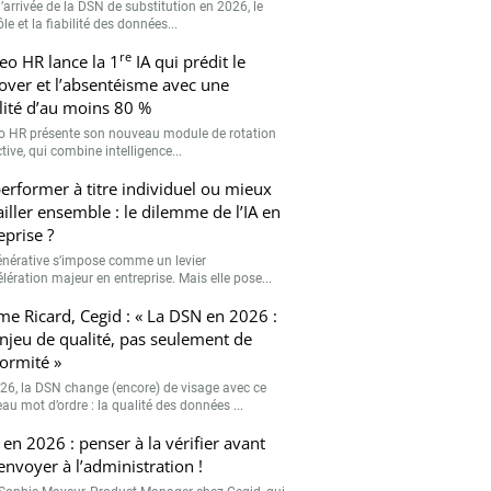
’arrivée de la DSN de substitution en 2026, le
le et la fiabilité des données...
re
eo HR lance la 1
IA qui prédit le
over et l’absentéisme avec une
ilité d’au moins 80 %
o HR présente son nouveau module de rotation
tive, qui combine intelligence...
erformer à titre individuel ou mieux
ailler ensemble : le dilemme de l’IA en
eprise ?
générative s’impose comme un levier
lération majeur en entreprise. Mais elle pose...
me Ricard, Cegid : « La DSN en 2026 :
njeu de qualité, pas seulement de
ormité »
26, la DSN change (encore) de visage avec ce
au mot d’ordre : la qualité des données ...
en 2026 : penser à la vérifier avant
’envoyer à l’administration !