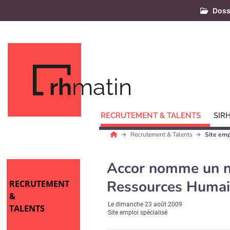
Doss
rh
matin
RECRUTEMENT & TALENTS
SIR
Recrutement & Talents
Site emp
Accor nomme un n
Ressources Huma
RECRUTEMENT
&
Le
dimanche 23 août 2009
TALENTS
Site emploi spécialisé