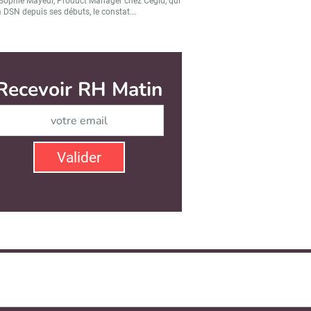
Sophie Mayeur, Product Manager chez Cegid, qui
a DSN depuis ses débuts, le constat...
Recevoir RH Matin
Abonnez-vous à notre ne
Valider