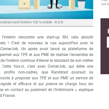
Pour 
suit l
dstad rend l’intérim 100 % mobile - © D.R.
 l’intérim rencontre une start-up RH, cela aboutit
ets ! C’est de nouveau le cas aujourd’hui avec le
CornerJob. Un après avoir lancé sa plateforme de
 permet aux TPE et aux PME de réaliser l’ensemble de
de l’intérim continue d’élever le standard de son métier
Cette fois-ci, c’est avec CornerJob, qui édite une
x profils non-cadres, que Randstad poursuit sa
onsiste à proposer aux TPE et aux PME un service de
 rapide et efficace et qui prenne en charge tous les
se en contact au paiement de l’intérimaire »,
explique
d France.