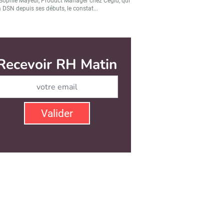
Sophie Mayeur, Product Manager chez Cegid, qui
a DSN depuis ses débuts, le constat...
Recevoir RH Matin
Abonnez-vous à notre ne
Valider