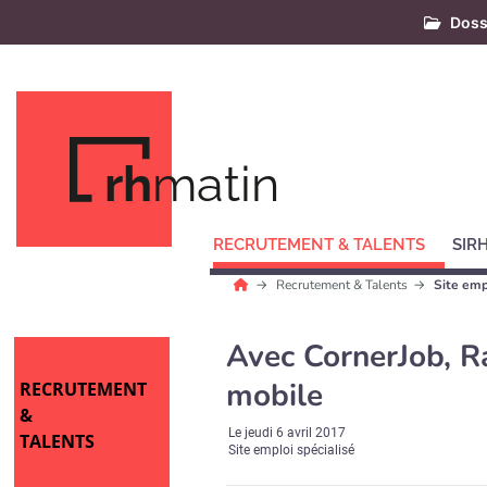
Doss
rh
matin
RECRUTEMENT & TALENTS
SIR
Recrutement & Talents
Site emp
Avec CornerJob, R
mobile
RECRUTEMENT
&
Le
jeudi 6 avril 2017
TALENTS
Site emploi spécialisé