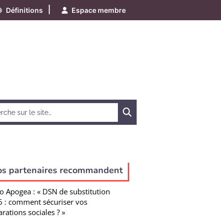
|
Définitions
Espace membre
Chercher
os partenaires recommandent
o Apogea : « DSN de substitution
 : comment sécuriser vos
arations sociales ? »