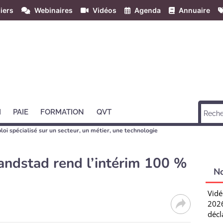
iers
Webinaires
Vidéos
Agenda
Annuaire
H
PAIE
FORMATION
QVT
loi spécialisé sur un secteur, un métier, une technologie
andstad rend l’intérim 100 %
N
Vidé
2026
décl