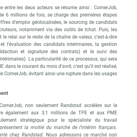
e entre les deux acteurs se résume ainsi : CornerJob,
gée 6 millions de fois, se charge des premières étapes
offres d’emploi géolocalisées, le sourcing de candidats
ecruteurs, notamment via des outils de tchat. Puis, les
 relai sur le reste de la chaîne de valeur, c’est-à-dire
 et l’évaluation des candidats intérimaires, la gestion
édaction et signature des contrats) et le suivi des
térimaires). La particularité de ce processus, qui sera
dans le courant du mois d’avril, c’est qu’il est réalisé,
 de CornerJob, évitant ainsi une rupture dans les usages
ment
CornerJob, non seulement Randstad accélère sur le
uvre également aux 3,1 millions de TPE et aux PME
ement stratégique pour le spécialiste du travail
résentent la moitié du marché de l’intérim français.
ente chez Randstad. Nous adressons ce marché non