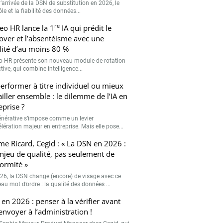
’arrivée de la DSN de substitution en 2026, le
le et la fiabilité des données...
re
eo HR lance la 1
IA qui prédit le
over et l’absentéisme avec une
ilité d’au moins 80 %
o HR présente son nouveau module de rotation
tive, qui combine intelligence...
erformer à titre individuel ou mieux
ailler ensemble : le dilemme de l’IA en
eprise ?
générative s’impose comme un levier
lération majeur en entreprise. Mais elle pose...
me Ricard, Cegid : « La DSN en 2026 :
njeu de qualité, pas seulement de
ormité »
26, la DSN change (encore) de visage avec ce
au mot d’ordre : la qualité des données ...
en 2026 : penser à la vérifier avant
’envoyer à l’administration !