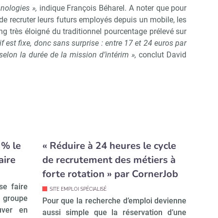
hnologies »,
indique François Béharel. A noter que pour
 de recruter leurs futurs employés depuis un mobile, les
ng très éloigné du traditionnel pourcentage prélevé sur
rif est fixe, donc sans surprise : entre 17 et 24 euros par
elon la durée de la mission d’intérim »,
conclut David
 % le
« Réduire à 24 heures le cycle
aire
de recrutement des métiers à
forte rotation » par CornerJob
se faire
SITE EMPLOI SPÉCIALISÉ
 groupe
Pour que la recherche d’emploi devienne
uver en
aussi simple que la réservation d’une