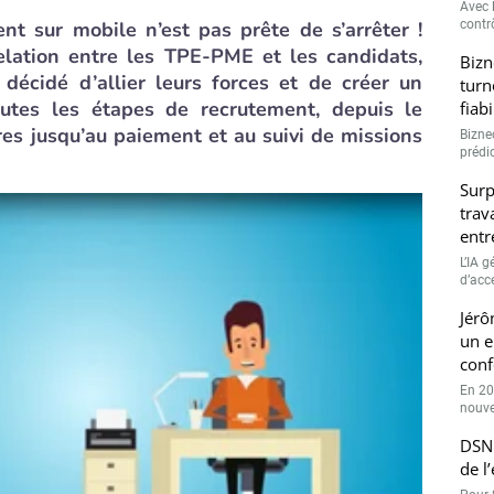
Avec l
t sur mobile n’est pas prête de s’arrêter !
contrô
relation entre les TPE-PME et les candidats,
Bizn
décidé d’allier leurs forces et de créer un
turn
outes les étapes de recrutement, depuis le
fiab
res jusqu’au paiement et au suivi de missions
Bizne
prédic
Surp
trav
entr
L’IA 
d’accé
Jérô
un e
conf
En 20
nouve
DSN 
de l