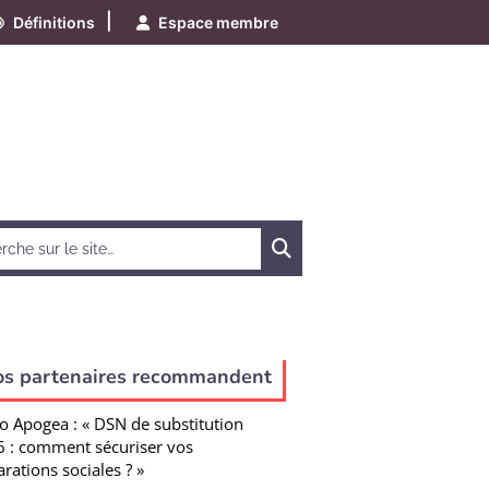
|
Définitions
Espace membre
Chercher
os partenaires recommandent
o Apogea : « DSN de substitution
 : comment sécuriser vos
arations sociales ? »