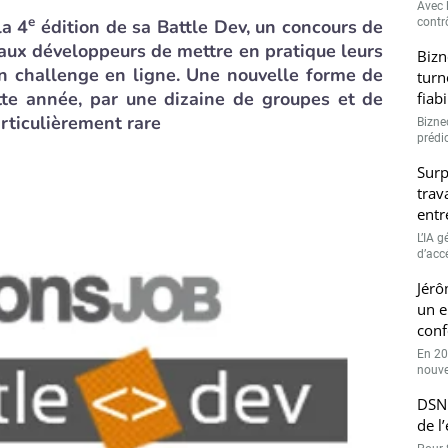
Avec l
e
la 4
édition de sa Battle Dev, un concours de
contrô
ux développeurs de mettre en pratique leurs
Bizn
n challenge en ligne. Une nouvelle forme de
turn
ette année, par une dizaine de groupes et de
fiab
articulièrement rare
Bizne
prédic
Surp
trav
entr
L’IA 
d’accé
Jérô
un e
conf
En 20
nouve
DSN 
de l