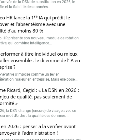
’arrivée de la DSN de substitution en 2026, le
le et la fiabilité des données...
re
eo HR lance la 1
IA qui prédit le
over et l’absentéisme avec une
ilité d’au moins 80 %
o HR présente son nouveau module de rotation
tive, qui combine intelligence...
erformer à titre individuel ou mieux
ailler ensemble : le dilemme de l’IA en
eprise ?
générative s’impose comme un levier
lération majeur en entreprise. Mais elle pose...
me Ricard, Cegid : « La DSN en 2026 :
njeu de qualité, pas seulement de
ormité »
26, la DSN change (encore) de visage avec ce
au mot d’ordre : la qualité des données ...
en 2026 : penser à la vérifier avant
’envoyer à l’administration !