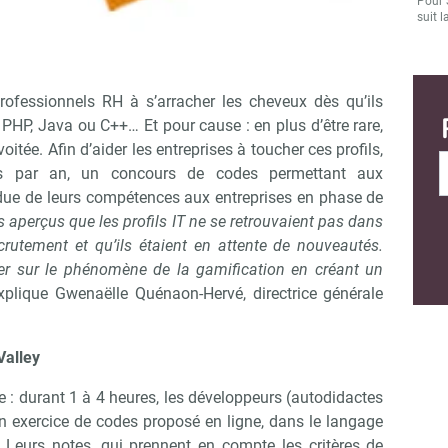
Pour 
suit l
rofessionnels RH à s’arracher les cheveux dès qu’ils
 PHP, Java ou C++… Et pour cause : en plus d’être rare,
tée. Afin d’aider les entreprises à toucher ces profils,
is par an, un concours de codes permettant aux
due de leurs compétences aux entreprises en phase de
perçus que les profils IT ne se retrouvaient pas dans
crutement et qu’ils étaient en attente de nouveautés.
r sur le phénomène de la gamification en créant un
xplique Gwenaëlle Quénaon-Hervé, directrice générale
Valley
e : durant 1 à 4 heures, les développeurs (autodidactes
n exercice de codes proposé en ligne, dans le langage
 Leurs notes, qui prennent en compte les critères de