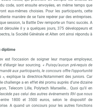
té du code, sont ensuite envoyées, en même temps que
Abonnez-vous à notre newsletter
ir RH Matin
uront eux-mêmes choisies. Pour les participants, cette
llente manière de se faire repérer par des entreprises.
aque session, la Battle Dev remporte un franc succès. A
est déroulée il y a quelques jours, 375 développeurs et
Non merci, je reçois déjà !
Je déciderai plus tard
pectra, la Société Générale et Alten ont ainsi répondu à
 diplôme
Dev est l’occasion de soigner leur marque employeur,
t d’élargir leur sourcing.
« Puisqu’aucun pré-requis de
mandé aux participants, le concours offre l’opportunité
s »,
explique la directrice.Notamment des juniors. Car
 le challenge a en effet été promu auprès d’une dizaine
Lyon, Telecom Lille, Polytech Marseille… Quoi qu’il en
n’excède pas celui des autres événements RH que nous
entre 1800 et 3500 euros, selon le dispositif de
prise. A quand un concours pour les autres fonctions