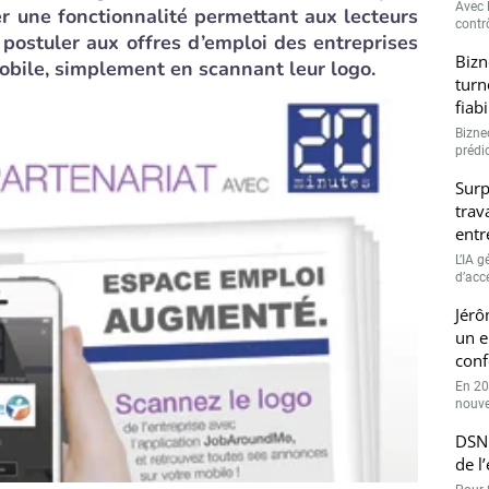
Avec l
r une fonctionnalité permettant aux lecteurs
contrô
postuler aux offres d’emploi des entreprises
Bizn
mobile, simplement en scannant leur logo.
turn
fiab
Bizne
prédic
Surp
trav
entr
L’IA 
d’accé
Jérô
un e
conf
En 20
nouve
DSN 
de l