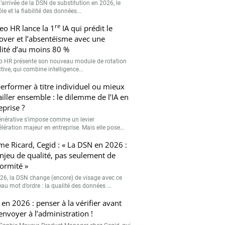
’arrivée de la DSN de substitution en 2026, le
le et la fiabilité des données...
re
eo HR lance la 1
IA qui prédit le
over et l’absentéisme avec une
ilité d’au moins 80 %
o HR présente son nouveau module de rotation
tive, qui combine intelligence...
erformer à titre individuel ou mieux
ailler ensemble : le dilemme de l’IA en
eprise ?
générative s’impose comme un levier
lération majeur en entreprise. Mais elle pose...
me Ricard, Cegid : « La DSN en 2026 :
njeu de qualité, pas seulement de
ormité »
26, la DSN change (encore) de visage avec ce
au mot d’ordre : la qualité des données ...
en 2026 : penser à la vérifier avant
’envoyer à l’administration !