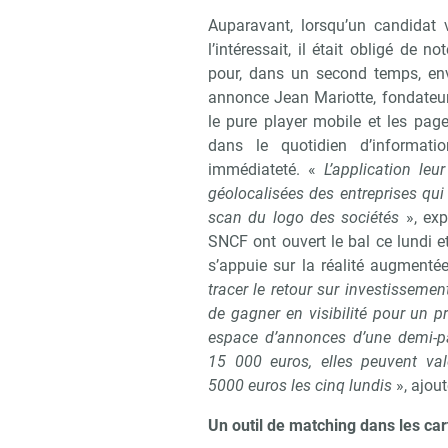
Auparavant, lorsqu’un candidat v
l’intéressait, il était obligé de 
pour, dans un second temps, en
annonce Jean Mariotte, fondateu
le pure player mobile et les pa
dans le quotidien d’informat
immédiateté. «
L’application leu
géolocalisées des entreprises qui 
scan du logo des sociétés
», exp
SNCF ont ouvert le bal ce lundi e
s’appuie sur la réalité augmenté
tracer le retour sur investissement
de gagner en visibilité pour un p
espace d’annonces d’une demi-pa
15 000 euros, elles peuvent valo
5000 euros les cinq lundis
», ajoute
Recevo
Un outil de matching dans les ca