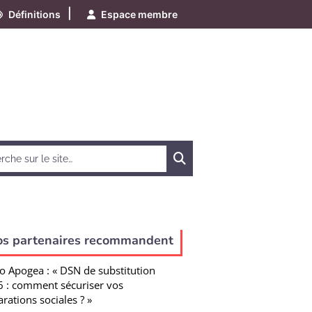
|
Définitions
Espace membre
Chercher
os partenaires recommandent
o Apogea : « DSN de substitution
 : comment sécuriser vos
arations sociales ? »