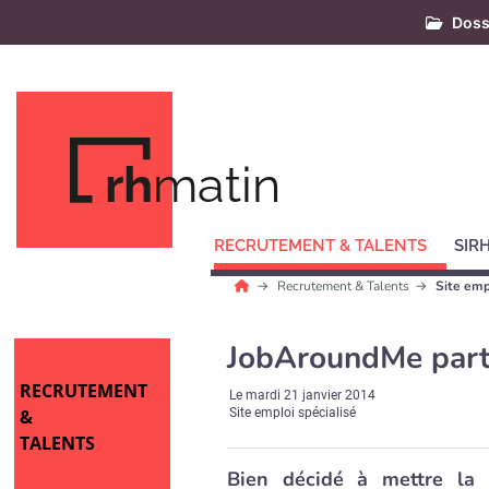
Doss
rh
matin
RECRUTEMENT & TALENTS
SIR
Recrutement & Talents
Site emp
JobAroundMe part
RECRUTEMENT
Le
mardi 21 janvier 2014
&
Site emploi spécialisé
TALENTS
Bien décidé à mettre la r