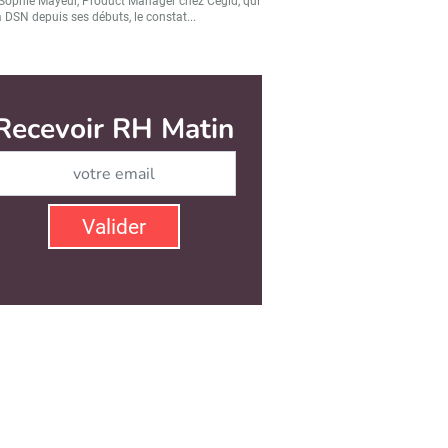
Sophie Mayeur, Product Manager chez Cegid, qui
a DSN depuis ses débuts, le constat...
Valider