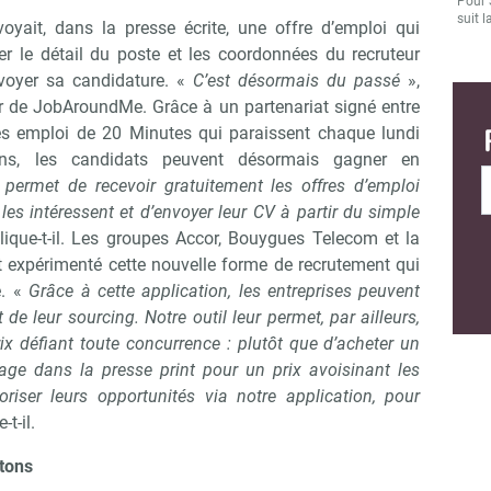
Pour 
suit l
oyait, dans la presse écrite, une offre d’emploi qui
noter le détail du poste et les coordonnées du recruteur
voyer sa candidature. «
C’est désormais du passé
»,
r de JobAroundMe. Grâce à un partenariat signé entre
ges emploi de 20 Minutes qui paraissent chaque lundi
ions, les candidats peuvent désormais gagner en
r permet de recevoir gratuitement les offres d’emploi
les intéressent et d’envoyer leur CV à partir du simple
lique-t-il. Les groupes Accor, Bouygues Telecom et la
t expérimenté cette nouvelle forme de recrutement qui
e. «
Grâce à cette application, les entreprises peuvent
 de leur sourcing. Notre outil leur permet, par ailleurs,
rix défiant toute concurrence : plutôt que d’acheter un
ge dans la presse print pour un prix avoisinant les
riser leurs opportunités via notre application, pour
Abonnez-vous à notre newsletter
-t-il.
ir RH Matin
rtons