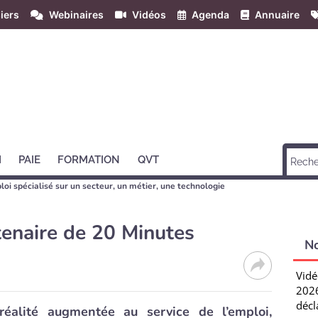
iers
Webinaires
Vidéos
Agenda
Annuaire
H
PAIE
FORMATION
QVT
loi spécialisé sur un secteur, un métier, une technologie
enaire de 20 Minutes
N
Vidé
2026
décl
éalité augmentée au service de l’emploi,