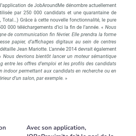
, l’application de JobAroundMe dénombre actuellement
Non merci, je reçois déjà !
Je déciderai plus tard
utilisée par 250 000 candidats et une quarantaine de
Total…) Grâce à cette nouvelle fonctionnalité, le pure
0 000 téléchargements d’ici la fin de l’année. «
Nous
e de communication fin février. Elle prendra la forme
resse papier, d’affichages digitaux au sein de centres
 détaille Jean Mariotte. L’année 2014 devrait également
 «
Nous devrions bientôt lancer un moteur sémantique
 entre les offres d’emploi et les profils des candidats
ion indoor permettant aux candidats en recherche ou en
ntérieur d’un salon, par exemple.
»
on
Avec son application,