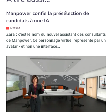
Manpower confie la présélection de
candidats à une IA
Valider
INTÉRIM
Zara : c’est le nom du nouvel assistant des consultants
Non merci, je reçois déjà
Je déciderai plus
de Manpower. Ce personnage virtuel représenté par un
!
tard
avatar - et non une interface…