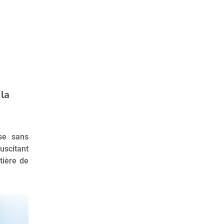
 la
se sans
uscitant
tière de