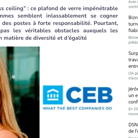
Avec l
ss ceiling” : ce plafond de verre impénétrable
contrô
emmes semblent inlassablement se cogner
Bizn
r des postes à forte responsabilité. Pourtant,
turn
 pas les véritables obstacles auxquels les
fiab
 matière de diversité et d’égalité
Bizne
prédic
Surp
trav
entr
L’IA 
d’accé
Jérô
un e
conf
En 20
nouve
DSN 
de l