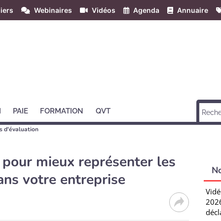
iers
Webinaires
Vidéos
Agenda
Annuaire
H
PAIE
FORMATION
QVT
s d'évaluation
 pour mieux représenter les
N
ns votre entreprise
Vidé
2026
décl