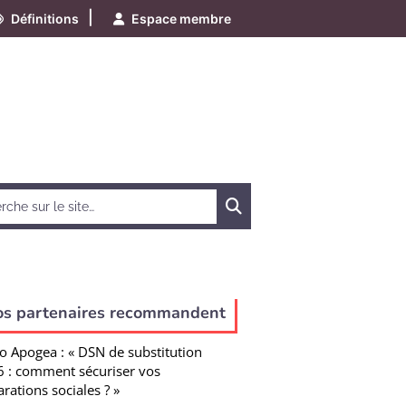
|
Définitions
Espace membre
Chercher
os partenaires recommandent
o Apogea : « DSN de substitution
 : comment sécuriser vos
arations sociales ? »