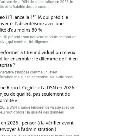
’arrivée de la DSN de substitution en 2026, le
le et la fiabilité des données...
re
eo HR lance la 1
IA qui prédit le
over et l’absentéisme avec une
ilité d’au moins 80 %
o HR présente son nouveau module de rotation
tive, qui combine intelligence...
erformer à titre individuel ou mieux
ailler ensemble : le dilemme de l’IA en
eprise ?
générative s’impose comme un levier
lération majeur en entreprise. Mais elle pose...
me Ricard, Cegid : « La DSN en 2026 :
njeu de qualité, pas seulement de
ormité »
26, la DSN change (encore) de visage avec ce
au mot d’ordre : la qualité des données ...
en 2026 : penser à la vérifier avant
’envoyer à l’administration !