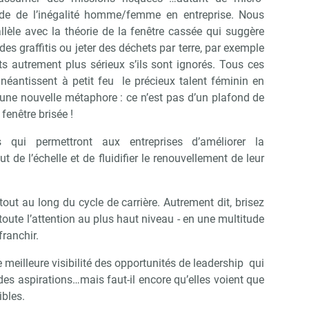
lade de l’inégalité homme/femme en entreprise. Nous
allèle avec la théorie de la fenêtre cassée qui suggère
 des graffitis ou jeter des déchets par terre, par exemple
ts autrement plus sérieux s’ils sont ignorés. Tous ces
 anéantissent à petit feu le précieux talent féminin en
r une nouvelle métaphore : ce n’est pas d’un plafond de
 fenêtre brisée !
 qui permettront aux entreprises d’améliorer la
de l’échelle et de fluidifier le renouvellement de leur
Abonnez-vous à notre newsletter
ir RH Matin
out au long du cycle de carrière. Autrement dit, brisez
toute l’attention au plus haut niveau - en une multitude
franchir.
Non merci, je reçois déjà !
Je déciderai plus tard
illeure visibilité des opportunités de leadership qui
des aspirations…mais faut-il encore qu’elles voient que
ibles.