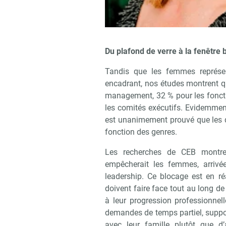
Du plafond de verre à la fenêtre 
Tandis que les femmes représe
encadrant, nos études montrent qu
management, 32 % pour les foncti
les comités exécutifs. Evidemment
est unanimement prouvé que les d
fonction des genres.
Les recherches de CEB montren
empêcherait les femmes, arrivée
leadership. Ce blocage est en réa
doivent faire face tout au long de 
à leur progression professionnell
demandes de temps partiel, suppos
avec leur famille plutôt que d