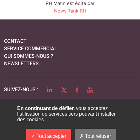
RH Matin est édité par
News Tank RH
CONTACT
SERVICE COMMERCIAL
QUI SOMMES-NOUS ?
NEWSLETTERS
LINKEDIN
TWITTER
FACEBOOK
YOUTUBE
SUIVEZ-NOUS :
En continuant de défiler,
vous acceptez
l'utilisation de services tiers pouvant installer
PLAN DU SITE
des cookies
MENTIONS LÉGALES
POLITIQUE DE CONFIDENTIALITÉ
Tout accepter
Tout refuser
COOKIES