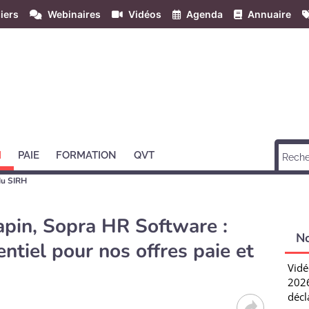
iers
Webinaires
Vidéos
Agenda
Annuaire
H
PAIE
FORMATION
QVT
du SIRH
pin, Sopra HR Software :
N
entiel pour nos offres paie et
Vidé
2026
décl