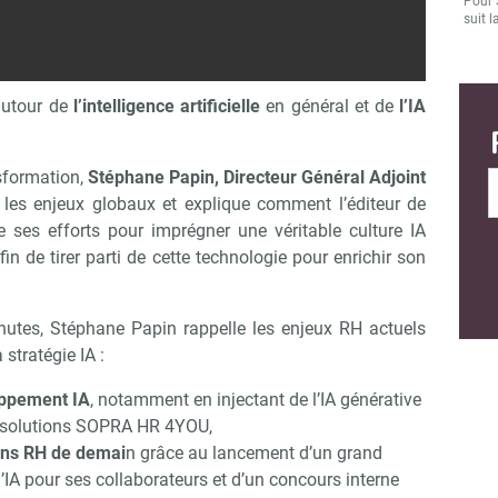
Pour 
suit l
autour de
l’intelligence artificielle
en général et de
l’IA
sformation,
Stéphane Papin, Directeur Général Adjoint
e les enjeux globaux et explique comment l’éditeur de
e ses efforts pour imprégner une véritable culture IA
n de tirer parti de cette technologie pour enrichir son
nutes, Stéphane Papin rappelle les enjeux RH actuels
 stratégie IA :
Abonnez-vous à notre newsletter
ir RH Matin
oppement IA
, notamment en injectant de l’IA générative
e solutions SOPRA HR 4YOU,
ions RH de demai
n grâce au lancement d’un grand
’IA pour ses collaborateurs et d’un concours interne
Non merci, je reçois déjà !
Je déciderai plus tard