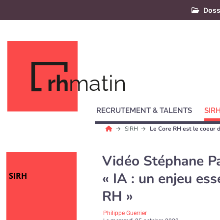
Doss
rh
matin
RECRUTEMENT & TALENTS
SIR
SIRH
Le Core RH est le coeur 
Vidéo Stéphane Pa
« IA : un enjeu ess
SIRH
RH »
Philippe Guerrier