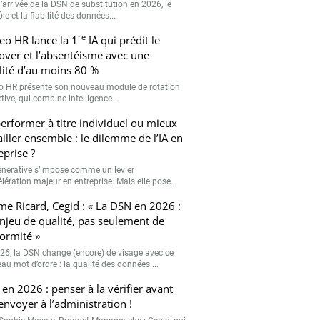
’arrivée de la DSN de substitution en 2026, le
le et la fiabilité des données...
re
eo HR lance la 1
IA qui prédit le
over et l’absentéisme avec une
ilité d’au moins 80 %
o HR présente son nouveau module de rotation
tive, qui combine intelligence...
erformer à titre individuel ou mieux
ailler ensemble : le dilemme de l’IA en
eprise ?
générative s’impose comme un levier
lération majeur en entreprise. Mais elle pose...
me Ricard, Cegid : « La DSN en 2026 :
njeu de qualité, pas seulement de
ormité »
26, la DSN change (encore) de visage avec ce
au mot d’ordre : la qualité des données ...
en 2026 : penser à la vérifier avant
’envoyer à l’administration !