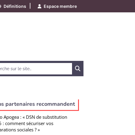
|
Définitions
Espace membre
Chercher
os partenaires recommandent
o Apogea : « DSN de substitution
 : comment sécuriser vos
arations sociales ? »