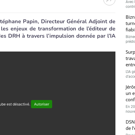
Avec l
contrô
Bizn
Stéphane Papin, Directeur Général Adjoint de
turn
les enjeux de transformation de l’éditeur de
fiab
des DRH à travers l’impulsion donnée par l’IA
Bizne
prédic
Surp
trav
entr
L’IA 
d’accé
Jérô
un e
conf
ube est désactivé.
Autoriser
En 20
nouve
DSN 
de l