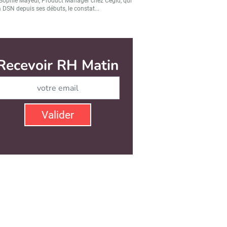
Sophie Mayeur, Product Manager chez Cegid, qui
a DSN depuis ses débuts, le constat...
Valider