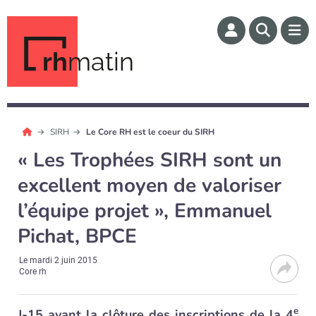
rh
matin
SIRH
Le Core RH est le coeur du SIRH
« Les Trophées SIRH sont un
excellent moyen de valoriser
l’équipe projet », Emmanuel
Pichat, BPCE
Le
mardi 2 juin 2015
Core rh
e
J-15 avant la clôture des inscriptions de la 4