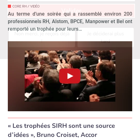
CORE RH / VIDÉO
Valider
Au terme d’une soirée qui a rassemblé environ 200
professionnels RH, Alstom, BPCE, Manpower et Bel ont
remporté un trophée pour leurs…
Non merci, je reçois déjà
Je déciderai plus
!
tard
« Les trophées SIRH sont une source
d’idées », Bruno Croiset, Accor