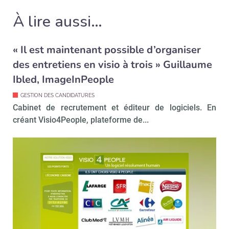
Recevoir RH Matin
À lire aussi…
« Il est maintenant possible d’organiser
Valider
des entretiens en visio à trois » Guillaume
Ibled, ImageInPeople
Non merci, je reçois déjà
Je déciderai plus
GESTION DES CANDIDATURES
!
tard
Cabinet de recrutement et éditeur de logiciels. En
créant Visio4People, plateforme de...