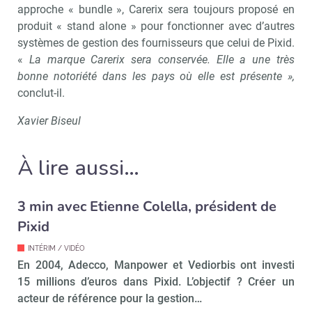
approche « bundle », Carerix sera toujours proposé en
produit « stand alone » pour fonctionner avec d’autres
systèmes de gestion des fournisseurs que celui de Pixid.
«
La marque Carerix sera conservée. Elle a une très
Recevoir RH Matin
Abonnez-vou
bonne notoriété dans les pays où elle est présente »,
conclut-il.
Xavier Biseul
Valider
À lire aussi…
Non merci, je reçois déjà
Je déciderai plus
3 min avec Etienne Colella, président de
!
tard
Pixid
INTÉRIM / VIDÉO
En 2004, Adecco, Manpower et Vediorbis ont investi
15 millions d’euros dans Pixid. L’objectif ? Créer un
acteur de référence pour la gestion…