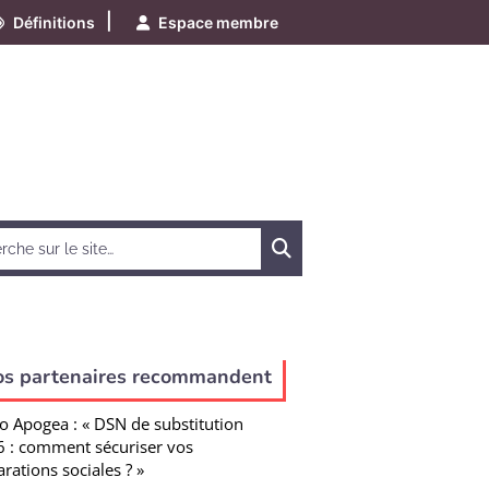
|
Définitions
Espace membre
Chercher
os partenaires recommandent
o Apogea : « DSN de substitution
 : comment sécuriser vos
arations sociales ? »