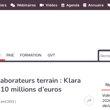
iers
Webinaires
Vidéos
Agenda
Annuaire
H
PAIE
FORMATION
QVT
aborateurs terrain : Klara
N
 10 millions d’euros
Vidé
2026
 avril 2025
)
décl