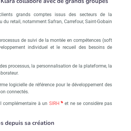
Klara collabore avec de grands groupes
lients grands comptes issus des secteurs de la
u du retail, notamment Safran, Carrefour, Saint-Gobain
s processus de suivi de la montée en compétences (soft
éveloppement individuel et le recueil des besoins de
Abonnez-vous à notre newsletter
ir RH Matin
 des processus, la personnalisation de la plateforme, la
aborateur.
Non merci, je reçois déjà !
Je déciderai plus tard
forme logicielle de référence pour le développement des
non connectés.
il complémentaire à un
SIRH
et ne se considère pas
os depuis sa création