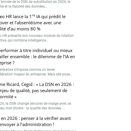
’arrivée de la DSN de substitution en 2026, le
le et la fiabilité des données...
re
eo HR lance la 1
IA qui prédit le
over et l’absentéisme avec une
ilité d’au moins 80 %
o HR présente son nouveau module de rotation
tive, qui combine intelligence...
erformer à titre individuel ou mieux
ailler ensemble : le dilemme de l’IA en
eprise ?
générative s’impose comme un levier
lération majeur en entreprise. Mais elle pose...
me Ricard, Cegid : « La DSN en 2026 :
njeu de qualité, pas seulement de
ormité »
26, la DSN change (encore) de visage avec ce
au mot d’ordre : la qualité des données ...
en 2026 : penser à la vérifier avant
’envoyer à l’administration !