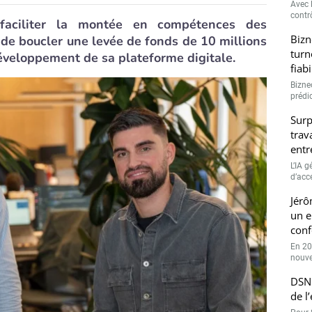
Avec l
contrô
 faciliter la montée en compétences des
Bizn
t de boucler une levée de fonds de 10 millions
turn
développement de sa plateforme digitale.
fiab
Bizne
prédic
Surp
trav
entr
L’IA 
d’accé
Jérô
un e
conf
En 20
nouve
DSN 
de l