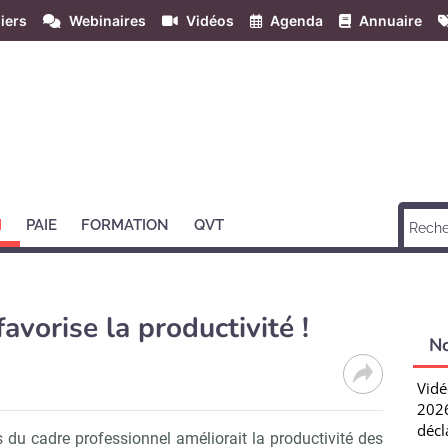
iers
Webinaires
Vidéos
Agenda
Annuaire
H
PAIE
FORMATION
QVT
avorise la productivité !
N
Vidé
2026
décl
s du cadre professionnel améliorait la productivité des