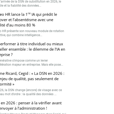
’arrivée de la DSN de substitution en 2026, le
le et la fiabilité des données...
re
eo HR lance la 1
IA qui prédit le
over et l’absentéisme avec une
ilité d’au moins 80 %
o HR présente son nouveau module de rotation
tive, qui combine intelligence...
erformer à titre individuel ou mieux
ailler ensemble : le dilemme de l’IA en
eprise ?
générative s’impose comme un levier
lération majeur en entreprise. Mais elle pose...
me Ricard, Cegid : « La DSN en 2026 :
njeu de qualité, pas seulement de
ormité »
26, la DSN change (encore) de visage avec ce
au mot d’ordre : la qualité des données ...
en 2026 : penser à la vérifier avant
’envoyer à l’administration !