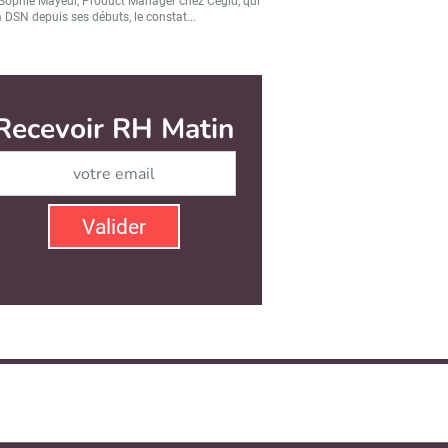
Sophie Mayeur, Product Manager chez Cegid, qui
a DSN depuis ses débuts, le constat...
Recevoir RH Matin
Abonnez-vous à notre ne
Valider