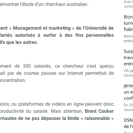
Avec l
émontrer l’étude d’un chercheur australien.
contrô
Bizn
turn
ent « Management et marketing » de l’Université de
fiab
lariés autorisés à surfer à des fins personnelles
Bizne
prédic
ifs que les autres.
Surp
trav
entr
ement de 300 salariés, ce chercheur s’est aperçu
L’IA 
vail par de courtes pauses sur Internet permettait de
d’accé
concentration.
Jérô
un e
conf
tions, ou plateformes de vidéos en ligne peuvent donc
En 20
nouve
productivité du salarié. Mais attention,
Brent Cocker
rnautes de ne pas dépasser la limite « raisonnable »
DSN 
de l