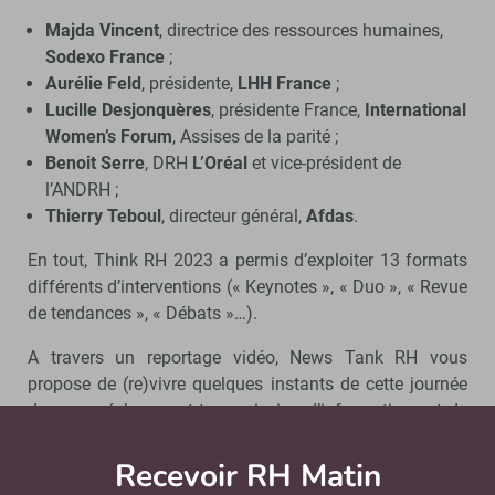
Majda Vincent
, directrice des ressources humaines,
Sodexo France
;
Aurélie Feld
, présidente,
LHH France
;
Lucille Desjonquères
, présidente France,
International
Women’s Forum
, Assises de la parité ;
Benoit Serre
, DRH
L’Oréal
et vice-président de
l’ANDRH ;
Thierry Teboul
, directeur général,
Afdas
.
En tout, Think RH 2023 a permis d’exploiter 13 formats
différents d’interventions (« Keynotes », « Duo », « Revue
de tendances », « Débats »…).
A travers un reportage vidéo, News Tank RH vous
propose de (re)vivre quelques instants de cette journée
dense en échange et transmission d’informations et de
networking.
Recevoir RH Matin
Abonnez-vou