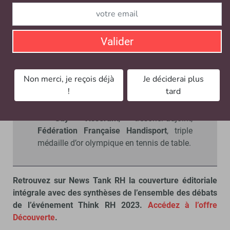
Nos remerciements à nos
intervenants pour ce bonus vidéo
•
Agnès de Saint Céran
, directrice
Valider
exécutive des ressources humaines,
Paris
2024
;
•
Agnès Seniquette
, directrice du Talent
Non merci, je reçois déjà
Je déciderai plus
Management des Exécutifs,
Orange
;
!
tard
•
Cédric de Beaumont
, directeur SIRH &
données sociales,
Limagrain
;
•
Guy Tisserant
, trésorier-adjoint,
Fédération Française Handisport
, triple
médaille d’or olympique en tennis de table.
Retrouvez sur News Tank RH la couverture éditoriale
intégrale avec des synthèses de l’ensemble des débats
de l’événement Think RH 2023.
Accédez à l’offre
Découverte
.