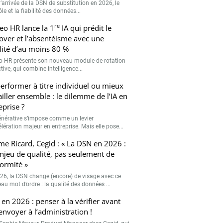
’arrivée de la DSN de substitution en 2026, le
le et la fiabilité des données...
re
eo HR lance la 1
IA qui prédit le
over et l’absentéisme avec une
ilité d’au moins 80 %
o HR présente son nouveau module de rotation
tive, qui combine intelligence...
erformer à titre individuel ou mieux
ailler ensemble : le dilemme de l’IA en
eprise ?
générative s’impose comme un levier
lération majeur en entreprise. Mais elle pose...
me Ricard, Cegid : « La DSN en 2026 :
njeu de qualité, pas seulement de
ormité »
26, la DSN change (encore) de visage avec ce
au mot d’ordre : la qualité des données ...
en 2026 : penser à la vérifier avant
’envoyer à l’administration !