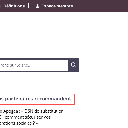
|
Définitions
Espace membre
Chercher
os partenaires recommandent
o Apogea : « DSN de substitution
 : comment sécuriser vos
arations sociales ? »