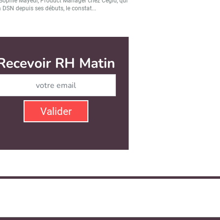
Sophie Mayeur, Product Manager chez Cegid, qui
a DSN depuis ses débuts, le constat...
Recevoir RH Matin
Abonnez-vous à notre ne
Valider