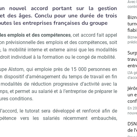
Avec l
un nouvel accord portant sur la gestion
contrô
 et des âges. Conclu pour une durée de trois
Bizn
toutes les entreprises françaises du groupe
turn
fiab
s des emplois et des compétences
, cet accord fait appel
Bizne
ion prévisionnelle des emplois et des compétences, soit
prédic
, la mobilité interne et externe ainsi que les modalités
Surp
roit individuel à la formation ou le congé de mobilité.
trav
entr
roupe Alstom, qui emploie près de 15 000 personnes en
L’IA 
n dispositif d’aménagement du temps de travail en fin
d’accé
 modalités de réduction progressive d’activité avec la
Jérô
s, et permet au salarié et à l’entreprise de préparer le
un e
eures conditions.
conf
En 20
l’accord, le tutorat sera développé et renforcé afin de
nouve
ompétence vers les salariés récemment embauchés,
DSN 
de l