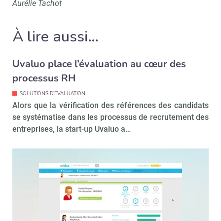
Aurélie Tachot
Recevoir RH Matin
Abonnez-vou
À lire aussi…
Valider
Uvaluo place l’évaluation au cœur des
processus RH
Non merci, je reçois déjà
Je déciderai plus
SOLUTIONS D'ÉVALUATION
Alors que la vérification des références des candidats
!
tard
se systématise dans les processus de recrutement des
entreprises, la start-up Uvaluo a…