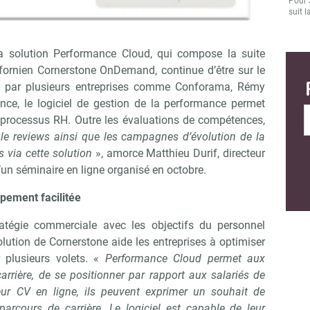
Pour 
suit l
la solution Performance Cloud, qui compose la suite
alifornien Cornerstone OnDemand, continue d’être sur le
é par plusieurs entreprises comme Conforama, Rémy
nce, le logiciel de gestion de la performance permet
processus RH. Outre les évaluations de compétences,
ple reviews ainsi que les campagnes d’évolution de la
 via cette solution
», amorce Matthieu Durif, directeur
’un séminaire en ligne organisé en octobre.
ppement facilitée
ratégie commerciale avec les objectifs du personnel
olution de Cornerstone aide les entreprises à optimiser
r plusieurs volets. «
Performance Cloud permet aux
carrière, de se positionner par rapport aux salariés de
leur CV en ligne, ils peuvent exprimer un souhait de
parcours de carrière. Le logiciel est capable de leur