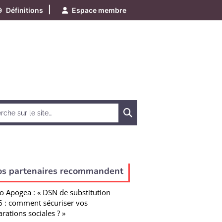
|
Définitions
Espace membre
Chercher
os partenaires recommandent
o Apogea : « DSN de substitution
 : comment sécuriser vos
arations sociales ? »