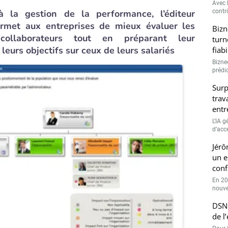
Avec l
 la gestion de la performance, l’éditeur
contrô
met aux entreprises de mieux évaluer les
Bizn
ollaborateurs tout en préparant leur
turn
leurs objectifs sur ceux de leurs salariés
fiab
Bizne
prédic
Surp
trav
entr
L’IA 
d’accé
Jérô
un e
conf
En 20
nouve
DSN 
de l