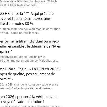
’arrivée de la DSN de substitution en 2026, le
le et la fiabilité des données...
re
eo HR lance la 1
IA qui prédit le
over et l’absentéisme avec une
ilité d’au moins 80 %
o HR présente son nouveau module de rotation
tive, qui combine intelligence...
erformer à titre individuel ou mieux
ailler ensemble : le dilemme de l’IA en
eprise ?
générative s’impose comme un levier
lération majeur en entreprise. Mais elle pose...
me Ricard, Cegid : « La DSN en 2026 :
njeu de qualité, pas seulement de
ormité »
26, la DSN change (encore) de visage avec ce
au mot d’ordre : la qualité des données ...
en 2026 : penser à la vérifier avant
’envoyer à l’administration !