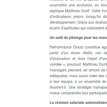
soumettre une évolution, en fon
explique Matthieu Durif. Cette fo
d’indicateurs précis lorsqu’ils d
développement. Grâce aux évaluati
écarts d’aptitudes qui subsistent e
Recevo
Un outil de pilotage pour les ma
Performance Cloud constitue ég
partir d’un écran dédié, ces d
d’évaluation et faire l’objet d’
validée
», poursuit Matthieu Durif
managers peuvent, en amont de l’e
adéquates, mais aussi créer des o
à leur équipe, à un ensemble de 
illustre-t-il. Une stratégie tran
mieux comprendre leur participation
La révision salariale automatisée