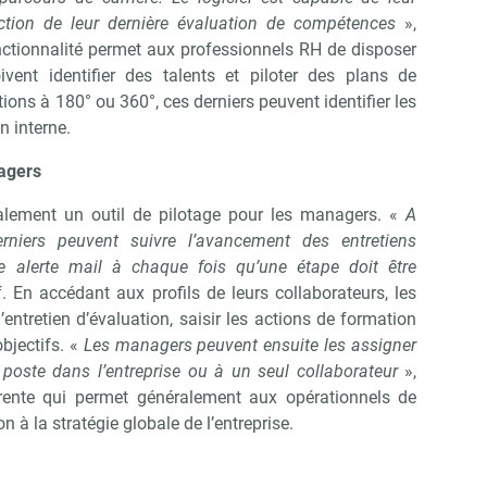
ction de leur dernière évaluation de compétences
»,
nctionnalité permet aux professionnels RH de disposer
oivent identifier des talents et piloter des plans de
ons à 180° ou 360°, ces derniers peuvent identifier les
n interne.
Abonnez-vous à notre newsletter
ir RH Matin
nagers
alement un outil de pilotage pour les managers. «
A
erniers peuvent suivre l’avancement des entretiens
Non merci, je reçois déjà !
Je déciderai plus tard
une alerte mail à chaque fois qu’une étape doit être
. En accédant aux profils de leurs collaborateurs, les
ntretien d’évaluation, saisir les actions de formation
bjectifs. «
Les managers peuvent ensuite les assigner
poste dans l’entreprise ou à un seul collaborateur
»,
sparente qui permet généralement aux opérationnels de
 à la stratégie globale de l’entreprise.