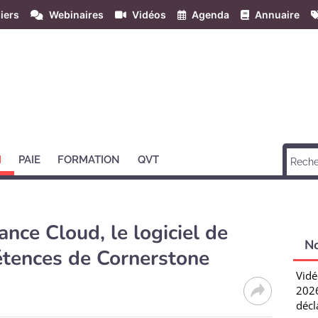
iers
Webinaires
Vidéos
Agenda
Annuaire
H
PAIE
FORMATION
QVT
nce Cloud, le logiciel de
N
tences de Cornerstone
Vidé
2026
décl