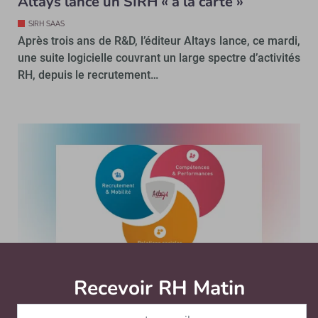
Altays lance un SIRH « à la carte »
SIRH SAAS
Après trois ans de R&D, l’éditeur Altays lance, ce mardi,
une suite logicielle couvrant un large spectre d’activités
RH, depuis le recrutement…
Recevoir RH Matin
Abonnez-vou
3 min avec Yann Guezennec, Altays