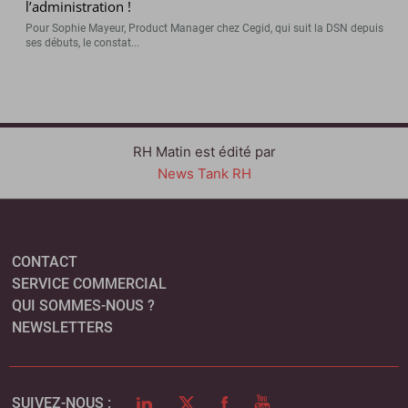
l’administration !
Pour Sophie Mayeur, Product Manager chez Cegid, qui suit la DSN depuis
ses débuts, le constat...
RH Matin est édité par
News Tank RH
CONTACT
SERVICE COMMERCIAL
QUI SOMMES-NOUS ?
NEWSLETTERS
LINKEDIN
TWITTER
FACEBOOK
YOUTUBE
SUIVEZ-NOUS :