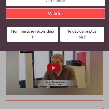
SIRH SAAS / VIDÉO
Altays est l’un des rares éditeurs de logiciels RH du
Valider
marché à être indépendants. Une autonomie qui
permet à la société, autofinancée depuis…
Non merci, je reçois déjà
Je déciderai plus
!
tard