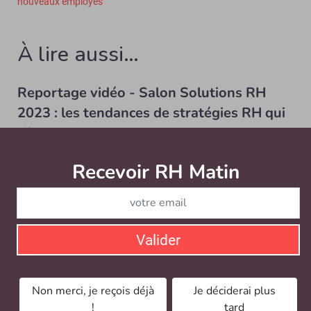
nouveaux employés
À lire aussi…
Reportage vidéo - Salon Solutions RH
2023 : les tendances de stratégies RH qui
s’imposent
CORE RH / VIDÉO
Recevoir RH Matin
Abonnez-vou
Recrutement, paie, SIRH, IA & ChatGPT…découvrez les
sujets HR Tech qui montent à travers les de 5...
Valider
Non merci, je reçois déjà
Je déciderai plus
!
tard