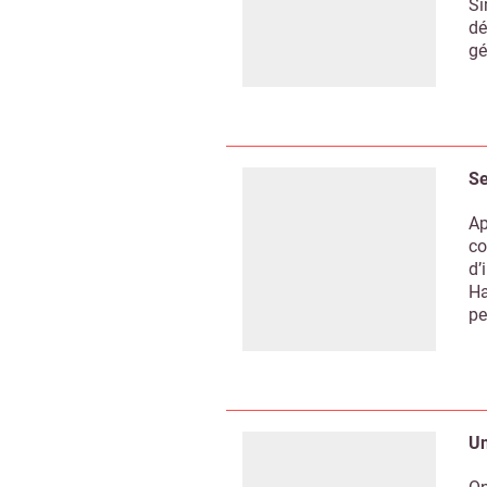
Si
dé
gé
Se
Ap
co
d’
Ha
pe
Un