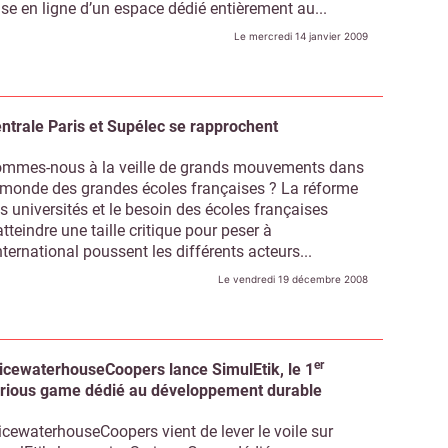
se en ligne d’un espace dédié entièrement au...
Le mercredi 14 janvier 2009
Non merci, je reçois déjà !
Je déciderai plus tard
ntrale Paris et Supélec se rapprochent
mmes-nous à la veille de grands mouvements dans
 monde des grandes écoles françaises ? La réforme
s universités et le besoin des écoles françaises
atteindre une taille critique pour peser à
international poussent les différents acteurs...
Le vendredi 19 décembre 2008
er
icewaterhouseCoopers lance SimulEtik, le 1
rious game dédié au développement durable
icewaterhouseCoopers vient de lever le voile sur