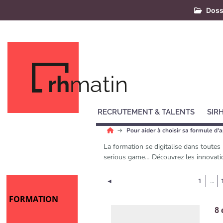
Doss
rh
matin
RECRUTEMENT & TALENTS
SIR
Pour aider à choisir sa formule d'
La formation se digitalise dans toute
serious game… Découvrez les innovatio
Page précédente
◄
1
…
FORMATION
8 