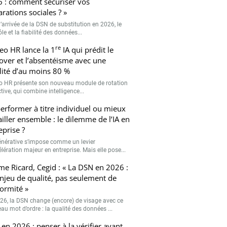
 : comment sécuriser vos
arations sociales ? »
’arrivée de la DSN de substitution en 2026, le
le et la fiabilité des données...
re
eo HR lance la 1
IA qui prédit le
over et l’absentéisme avec une
ilité d’au moins 80 %
o HR présente son nouveau module de rotation
tive, qui combine intelligence...
erformer à titre individuel ou mieux
ailler ensemble : le dilemme de l’IA en
eprise ?
générative s’impose comme un levier
lération majeur en entreprise. Mais elle pose...
me Ricard, Cegid : « La DSN en 2026 :
njeu de qualité, pas seulement de
ormité »
26, la DSN change (encore) de visage avec ce
au mot d’ordre : la qualité des données ...
en 2026 : penser à la vérifier avant