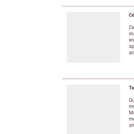
Cé
Ce
ma
en
ap
ac
Te
Qu
mé
Ma
mé
si