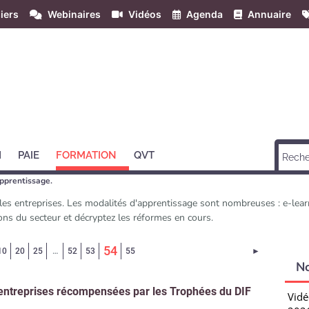
iers
Webinaires
Vidéos
Agenda
Annuaire
H
PAIE
FORMATION
QVT
apprentissage.
s les entreprises. Les modalités d'apprentissage sont nombreuses : e-le
ns du secteur et décryptez les réformes en cours.
(Page courante)
54
Page suivant
10
20
25
…
52
53
55
►
N
entreprises récompensées par les Trophées du DIF
Vidé