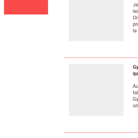
Je
le
Or
pr
la
Gy
qu
Au
ta
Gy
un