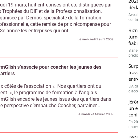
2026
udi 19 mars, huit entreprises ont été distinguées par
décl
s Trophées du DIF et de la Professionnalisation.
Avec l
ganisée par Demos, spécialiste de la formation
contrô
ofessionnelle, cette remise de prix récompense pour
Bizn
 3e année les entreprises qui ont...
turn
Le mercredi 1 avril 2009
fiab
Bizne
prédic
Surp
mGlish s’associe pour coacher les jeunes des
trav
artiers
entr
x côtés de l’association « Nos quartiers ont du
L’IA 
d’accé
lent », le programme de formation à l’anglais
mGlish encadre les jeunes issus des quartiers dans
Jérô
e perspective d’embauche.Coacher, parrainer...
un e
conf
Le mardi 24 février 2009
En 20
nouve
DSN 