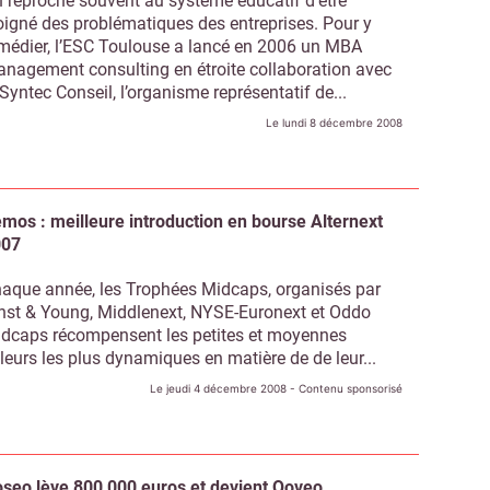
 reproche souvent au système éducatif d’être
oigné des problématiques des entreprises. Pour y
médier, l’ESC Toulouse a lancé en 2006 un MBA
nagement consulting en étroite collaboration avec
 Syntec Conseil, l’organisme représentatif de...
Le lundi 8 décembre 2008
mos : meilleure introduction en bourse Alternext
007
aque année, les Trophées Midcaps, organisés par
nst & Young, Middlenext, NYSE-Euronext et Oddo
dcaps récompensent les petites et moyennes
leurs les plus dynamiques en matière de de leur...
Le jeudi 4 décembre 2008
- Contenu sponsorisé
seo lève 800 000 euros et devient Qoveo