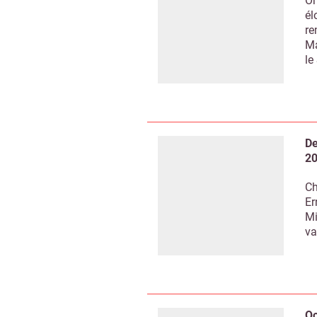
On
él
re
Ma
le
De
2
Ch
Er
Mi
va
Qo