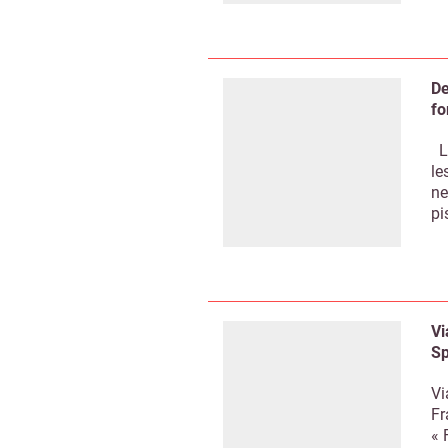
De
fo
La
le
ne
pi
Vi
Sp
Vi
Recevo
Fr
« 