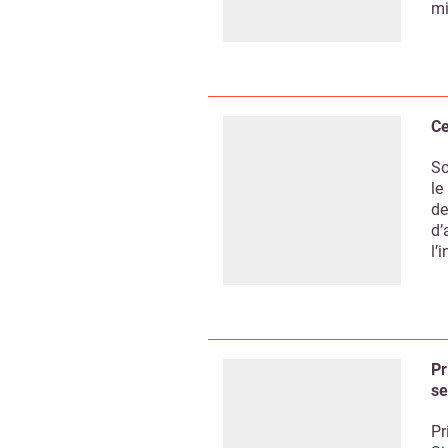
mi
Ce
So
le
de
d’
l’
Pr
se
Pr