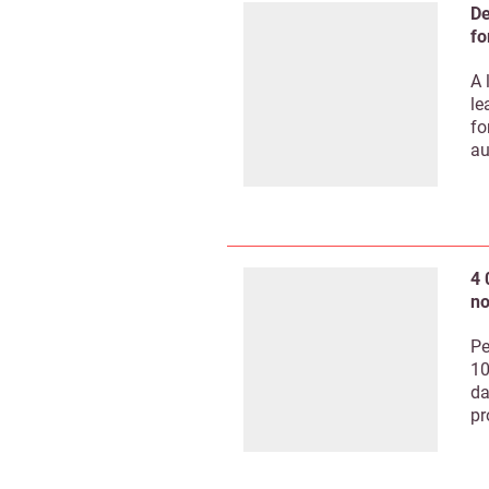
De
fo
A 
le
fo
au
4 
no
Pe
10
da
pr