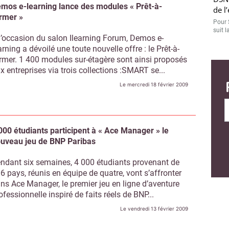
mos e-learning lance des modules « Prêt-à-
de l
rmer »
Pour 
suit l
l’occasion du salon Ilearning Forum, Demos e-
arning a dévoilé une toute nouvelle offre : le Prêt-à-
rmer. 1 400 modules sur-étagère sont ainsi proposés
x entreprises via trois collections :SMART se...
Le mercredi 18 février 2009
000 étudiants participent à « Ace Manager » le
uveau jeu de BNP Paribas
ndant six semaines, 4 000 étudiants provenant de
6 pays, réunis en équipe de quatre, vont s’affronter
ns Ace Manager, le premier jeu en ligne d’aventure
ofessionnelle inspiré de faits réels de BNP...
Le vendredi 13 février 2009