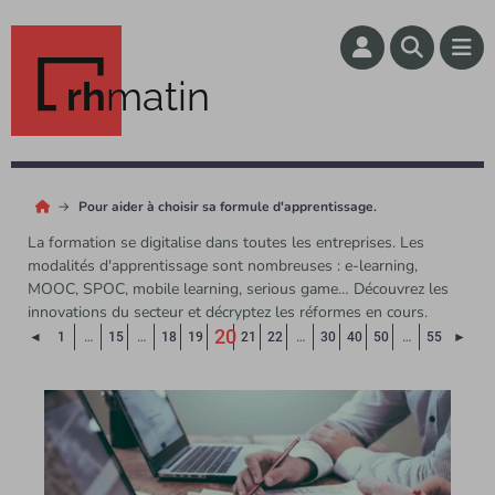
rh
matin
Pour aider à choisir sa formule d'apprentissage.
La formation se digitalise dans toutes les entreprises. Les
modalités d'apprentissage sont nombreuses : e-learning,
MOOC, SPOC, mobile learning, serious game… Découvrez les
innovations du secteur et décryptez les réformes en cours.
20
Page précédente
Page
◄
1
…
15
…
18
19
21
22
…
30
40
50
…
55
►
(Page courante)