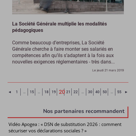
La Société Générale multiplie les modalités
pédagogiques
Comme beaucoup d’entreprises, La Société
Générale cherche à faire monter ses salariés en
compétences afin qu’ils s’adaptent à la fois aux
nouvelles exigences réglementaires - très dans...
Le jeudi 21 mars 2019
20
Page précédente
Page
◄
1
…
15
…
18
19
21
22
…
30
40
50
…
55
►
(Page courante)
Nos partenaires recommandent
Vidéo Apogea : « DSN de substitution 2026 : comment
sécuriser vos déclarations sociales ? »