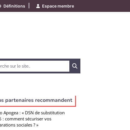
|
Définitions
Espace membre
Chercher
os partenaires recommandent
o Apogea : « DSN de substitution
 : comment sécuriser vos
arations sociales ? »