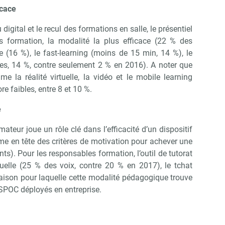
ir RH Matin
icace
gital et le recul des formations en salle, le présentiel
s formation, la modalité la plus efficace (22 % des
Non merci, je reçois déjà !
Je déciderai plus tard
le (16 %), le fast-learning (moins de 15 min, 14 %), le
es, 14 %, contre seulement 2 % en 2016). A noter que
 la réalité virtuelle, la vidéo et le mobile learning
re faibles, entre 8 et 10 %.
e
ateur joue un rôle clé dans l’efficacité d’un dispositif
ême en tête des critères de motivation pour achever une
ts). Pour les responsables formation, l’outil de tutorat
rtuelle (25 % des voix, contre 20 % en 2017), le tchat
 raison pour laquelle cette modalité pédagogique trouve
 SPOC déployés en entreprise.