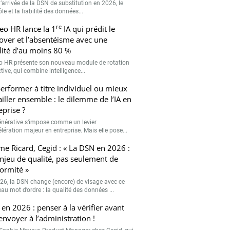
’arrivée de la DSN de substitution en 2026, le
le et la fiabilité des données...
re
eo HR lance la 1
IA qui prédit le
over et l’absentéisme avec une
ilité d’au moins 80 %
o HR présente son nouveau module de rotation
tive, qui combine intelligence...
erformer à titre individuel ou mieux
ailler ensemble : le dilemme de l’IA en
eprise ?
générative s’impose comme un levier
lération majeur en entreprise. Mais elle pose...
me Ricard, Cegid : « La DSN en 2026 :
njeu de qualité, pas seulement de
ormité »
26, la DSN change (encore) de visage avec ce
au mot d’ordre : la qualité des données ...
en 2026 : penser à la vérifier avant
’envoyer à l’administration !