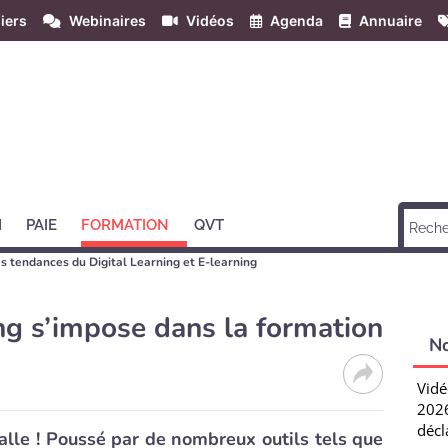
iers
Webinaires
Vidéos
Agenda
Annuaire
H
PAIE
FORMATION
QVT
 les tendances du Digital Learning et E-learning
ng s’impose dans la formation
N
Vidé
2026
décl
alle ! Poussé par de nombreux outils tels que