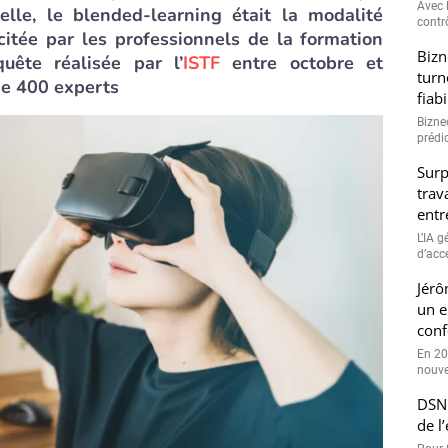
Avec l
uelle, le blended-learning était la modalité
contrô
citée par les professionnels de la formation
Bizn
uête réalisée par l’
ISTF
entre octobre et
turn
de 400 experts
fiab
Bizne
prédic
Surp
trav
entr
L’IA 
d’accé
Jérô
un e
conf
En 20
nouve
DSN 
de l