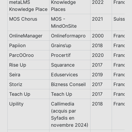
metaLMS
Knowledge
2022
France
Knowledge Place
Places
MOS Chorus
MOS -
2021
Suisse
MindOnSite
OnlineManager
Onlineformapro
2000
France
Papiion
Grains’up
2018
France
ParcOOroo
Procertif
2020
France
Rise Up
Squarance
2017
France
Seira
Eduservices
2019
France
Storiz
Bizness Conseil
2017
France
Teach Up
Teach Up
2017
France
Upility
Callimedia
2018
France
(acquis par
Syfadis en
novembre 2024)