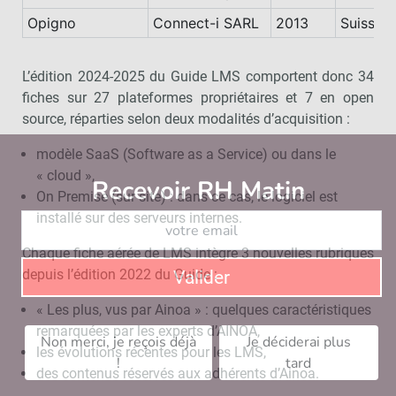
Opigno
Connect-i SARL
2013
Suisse
L’édition 2024-2025 du Guide LMS comportent donc 34
fiches sur 27 plateformes propriétaires et 7 en open
source, réparties selon deux modalités d’acquisition :
modèle SaaS (Software as a Service) ou dans le
« cloud »,
Recevoir RH Matin
Abonnez-vou
On Premise (sur site) : dans ce cas, le logiciel est
installé sur des serveurs internes.
Chaque fiche aérée de LMS intègre 3 nouvelles rubriques
depuis l’édition 2022 du Guide :
Valider
« Les plus, vus par Ainoa » : quelques caractéristiques
remarquées par les experts d’AINOA,
Non merci, je reçois déjà
Je déciderai plus
les évolutions récentes pour les LMS,
!
tard
des contenus réservés aux adhérents d’Ainoa.