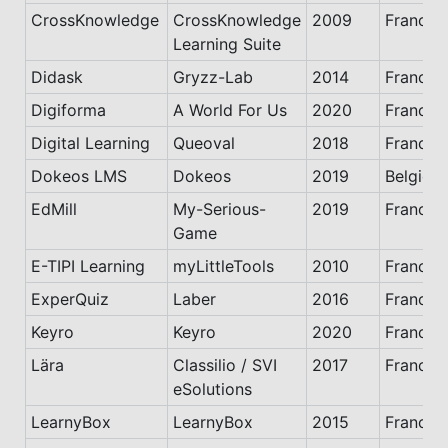
CrossKnowledge
CrossKnowledge
2009
France
Learning Suite
Didask
Gryzz-Lab
2014
France
Digiforma
A World For Us
2020
France
Digital Learning
Queoval
2018
France
Dokeos LMS
Dokeos
2019
Belgiqu
EdMill
My-Serious-
2019
France
Game
E-TIPI Learning
myLittleTools
2010
France
ExperQuiz
Laber
2016
France
Keyro
Keyro
2020
France
Lära
Classilio / SVI
2017
France
eSolutions
LearnyBox
LearnyBox
2015
France