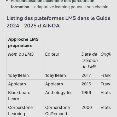
Personnalisation accentuée des parcours de
formation
: l’adaptative learning poursuit son chemin.
Listing des plateformes LMS dans le Guide
2024 - 2025 d’AINOA
Approche LMS
propriétaire
Nom du LMS
Editeur
Date de
Origine
création
du LMS
1day1learn
1day1learn
2017
France
Apolearn
Apolearn
2016
France
Blackboard
Anthology Inc
1996
Etats-Un
Learn
Cornerstone
Cornerstone
2000
Etats-Un
Learning
OnDemand