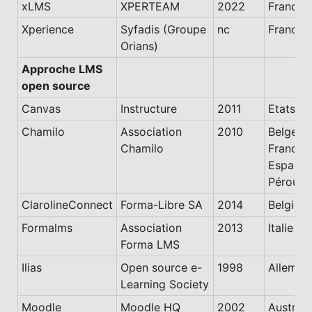
xLMS
XPERTEAM
2022
France
Xperience
Syfadis (Groupe
nc
France
Orians)
Approche LMS
open source
Canvas
Instructure
2011
Etats-Un
Chamilo
Association
2010
Belge-
Chamilo
France-
Espagne
Pérou
ClarolineConnect
Forma-Libre SA
2014
Belgiqu
Formalms
Association
2013
Italie
Forma LMS
Ilias
Open source e-
1998
Allemag
Learning Society
Moodle
Moodle HQ
2002
Australi