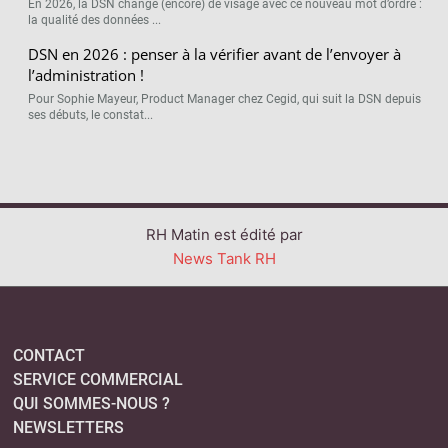
En 2026, la DSN change (encore) de visage avec ce nouveau mot d’ordre :
la qualité des données ...
DSN en 2026 : penser à la vérifier avant de l’envoyer à
l’administration !
Pour Sophie Mayeur, Product Manager chez Cegid, qui suit la DSN depuis
ses débuts, le constat...
RH Matin est édité par
News Tank RH
CONTACT
SERVICE COMMERCIAL
QUI SOMMES-NOUS ?
NEWSLETTERS