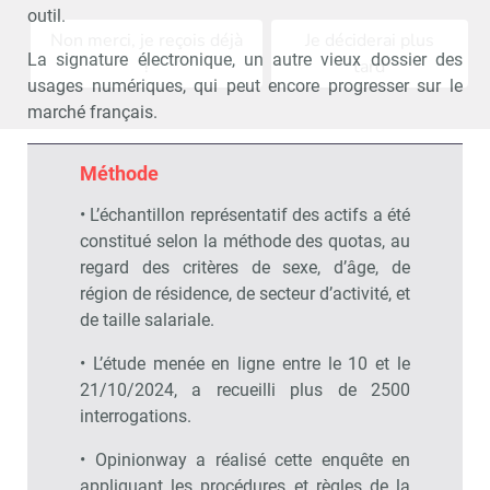
outil.
Non merci, je reçois déjà
Je déciderai plus
La signature électronique, un autre vieux dossier des
!
tard
usages numériques, qui peut encore progresser sur le
marché français.
Méthode
• L’échantillon représentatif des actifs a été
constitué selon la méthode des quotas, au
regard des critères de sexe, d’âge, de
région de résidence, de secteur d’activité, et
de taille salariale.
• L’étude menée en ligne entre le 10 et le
21/10/2024, a recueilli plus de 2500
interrogations.
• Opinionway a réalisé cette enquête en
appliquant les procédures et règles de la