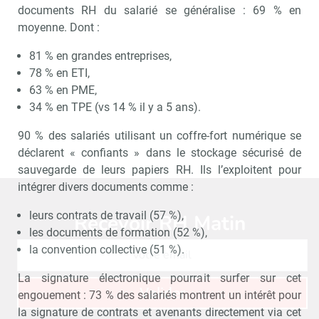
documents RH du salarié se généralise : 69 % en
moyenne. Dont :
81 % en grandes entreprises,
78 % en ETI,
63 % en PME,
34 % en TPE (vs 14 % il y a 5 ans).
90 % des salariés utilisant un coffre-fort numérique se
déclarent « confiants » dans le stockage sécurisé de
sauvegarde de leurs papiers RH. Ils l’exploitent pour
intégrer divers documents comme :
leurs contrats de travail (57 %),
Recevoir RH Matin
Abonnez-vou
les documents de formation (52 %),
la convention collective (51 %).
La signature électronique pourrait surfer sur cet
Valider
engouement : 73 % des salariés montrent un intérêt pour
la signature de contrats et avenants directement via cet