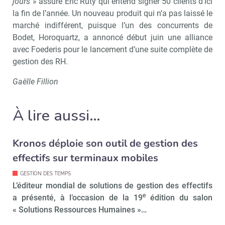
jours
» assure Eric Ruty qui entend signer 50 clients d’ici
la fin de l’année. Un nouveau produit qui n’a pas laissé le
marché indifférent, puisque l’un des concurrents de
Bodet, Horoquartz, a annoncé début juin une alliance
avec Foederis pour le lancement d’une suite complète de
gestion des RH.
Gaëlle Fillion
À lire aussi…
Kronos déploie son outil de gestion des
effectifs sur terminaux mobiles
Recevoir RH Matin
Abonnez-vou
GESTION DES TEMPS
L’éditeur mondial de solutions de gestion des effectifs
e
a présenté, à l’occasion de la 19
édition du salon
« Solutions Ressources Humaines »…
Valider