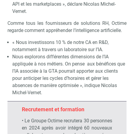
API et les marketplaces », déclare Nicolas Michel-
Vernet.
Recevoir RH Matin
Abonnez-vou
Comme tous les fournisseurs de solutions RH, Octime
regarde comment appréhender l’intelligence artificielle.
« Nous investissons 10 % de notre CA en R&D,
Valider
notamment à travers un laboratoire sur l’IA.
Nous explorons différentes dimensions de l’IA
appliquée à nos métiers. On pense aux bénéfices que
Non merci, je reçois déjà
Je déciderai plus
l’IA associée à la GTA pourrait apporter aux clients
!
tard
pour anticiper les cycles d’horaires et gérer les
absences de manière optimisée », indique Nicolas
Michel-Vernet.
Recrutement et formation
• Le Groupe Octime recrutera 30 personnes
en 2024 après avoir intégré 60 nouveaux