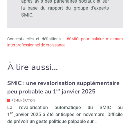
après avis des partenaires sociaux et sur
la base du rapport du groupe d’experts
SMIC.
Recevoir RH Matin
Abonnez-vou
Concepts clés et définitions :
#SMIC pour salaire minimum
interprofessionnel de croissance
Valider
À lire aussi…
Non merci, je reçois déjà
Je déciderai plus
SMIC : une revalorisation supplémentaire
!
tard
er
peu probable au 1
janvier 2025
RÉMUNÉRATION
La revalorisation automatique du SMIC au
er
1
janvier 2025 a été anticipée en novembre. Difficile
de prévoir un geste politique palpable sur…