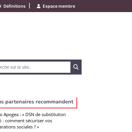
|
Définitions
Espace membre
Chercher
os partenaires recommandent
o Apogea : « DSN de substitution
 : comment sécuriser vos
arations sociales ? »