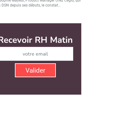
Sophie Mayeur, Product Manager chez Cegid, qui
a DSN depuis ses débuts, le constat...
Valider