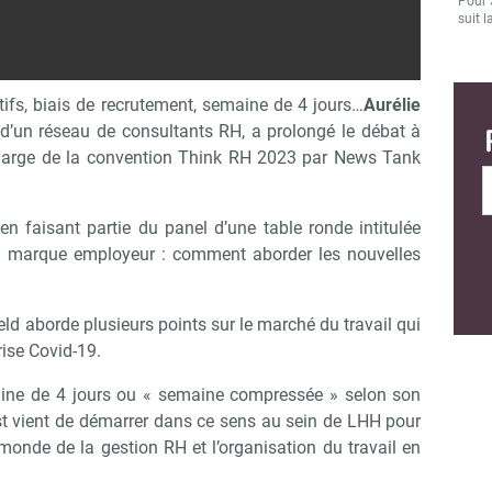
Pour 
suit l
ifs, biais de recrutement, semaine de 4 jours…
Aurélie
’un réseau de consultants RH, a prolongé le débat à
n marge de la convention Think RH 2023 par News Tank
en faisant partie du panel d’une table ronde intitulée
n, marque employeur : comment aborder les nouvelles
eld aborde plusieurs points sur le marché du travail qui
Abonnez-vous à notre newsletter
ir RH Matin
rise Covid-19.
maine de 4 jours ou « semaine compressée » selon son
st vient de démarrer dans ce sens au sein de LHH pour
Non merci, je reçois déjà !
Je déciderai plus tard
 monde de la gestion RH et l’organisation du travail en