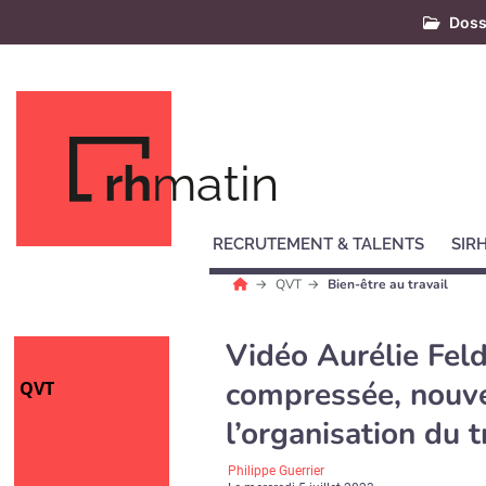
Doss
rh
matin
RECRUTEMENT & TALENTS
SIR
QVT
Bien-être au travail
Vidéo Aurélie Fel
compressée, nouve
QVT
l’organisation du t
Philippe Guerrier