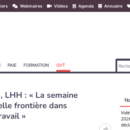
iers
Webinaires
Vidéos
Agenda
Annuaire
H
PAIE
FORMATION
QVT
d, LHH : « La semaine
N
lle frontière dans
Vidé
ravail »
2026
décl