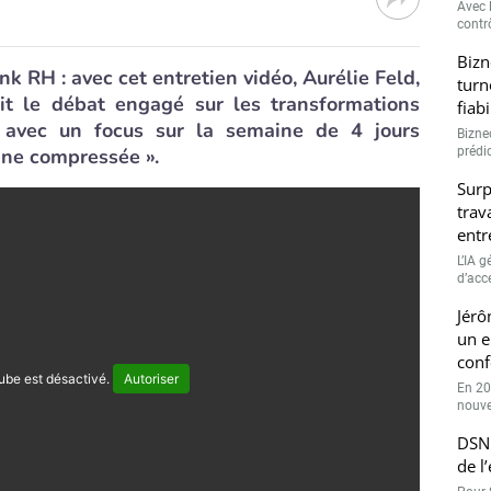
Avec l
contrô
Bizn
 RH : avec cet entretien vidéo, Aurélie Feld,
turn
it le débat engagé sur les transformations
fiab
 avec un focus sur la semaine de 4 jours
Bizne
ne compressée ».
prédic
Surp
trav
entr
L’IA 
d’accé
Jérô
un e
conf
ube est désactivé.
Autoriser
En 20
nouve
DSN 
de l