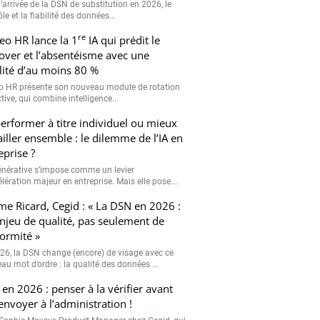
’arrivée de la DSN de substitution en 2026, le
le et la fiabilité des données...
re
eo HR lance la 1
IA qui prédit le
over et l’absentéisme avec une
ilité d’au moins 80 %
o HR présente son nouveau module de rotation
tive, qui combine intelligence...
erformer à titre individuel ou mieux
ailler ensemble : le dilemme de l’IA en
eprise ?
générative s’impose comme un levier
lération majeur en entreprise. Mais elle pose...
me Ricard, Cegid : « La DSN en 2026 :
njeu de qualité, pas seulement de
ormité »
26, la DSN change (encore) de visage avec ce
au mot d’ordre : la qualité des données ...
en 2026 : penser à la vérifier avant
’envoyer à l’administration !