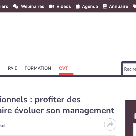
iers
Webinaires
Vidéos
Agenda
Annuaire
H
PAIE
FORMATION
QVT
t
ionnels : profiter des
faire évoluer son management
ment