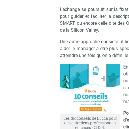
L’échange se poursuit sur la fixa
pour guider et faciliter la descr
SMART, ou encore celle dite des O
de la Silicon Valley.
Une autre approche consiste utili
aider le manager à être plus spéc
atteindre une fois qu’on a défini l
En
ob
mu
s’
mi
ma
Po
Les dix conseils de Lucca pour
d’
des entretiens professionnels
cli
efficaces - © D.R.