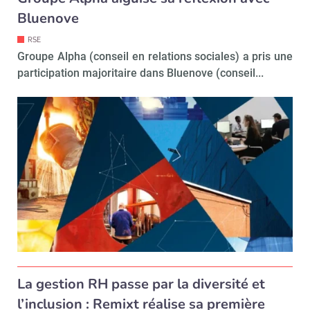
Bluenove
Valider
RSE
Groupe Alpha (conseil en relations sociales) a pris une
participation majoritaire dans Bluenove (conseil...
Non merci, je reçois déjà
Je déciderai plus
!
tard
La gestion RH passe par la diversité et
l’inclusion : Remixt réalise sa première