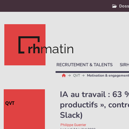
Doss
rh
matin
RECRUTEMENT & TALENTS
SIR
QVT
Motivation & engagemen
IA au travail : 63
productifs », cont
QVT
Slack)
Philippe Guerrier