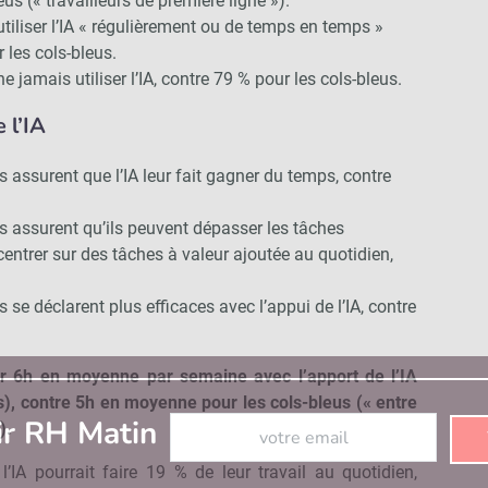
eus (« travailleurs de première ligne »).
tiliser l’IA « régulièrement ou de temps en temps »
 les cols-bleus.
 jamais utiliser l’IA, contre 79 % pour les cols-bleus.
 l’IA
 assurent que l’IA leur fait gagner du temps, contre
 assurent qu’ils peuvent dépasser les tâches
ncentrer sur des tâches à valeur ajoutée au quotidien,
se déclarent plus efficaces avec l’appui de l’IA, contre
er 6h en moyenne par semaine avec l’apport de l’IA
s), contre 5h en moyenne pour les cols-bleus (« entre
Abonnez-vous à notre newsletter
ir RH Matin
).
’IA pourrait faire 19 % de leur travail au quotidien,