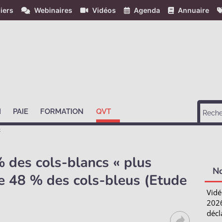
iers
Webinaires
Vidéos
Agenda
Annuaire
H
PAIE
FORMATION
QVT
t
 % des cols-blancs « plus
N
re 48 % des cols-bleus (Etude
Vidé
2026
décl