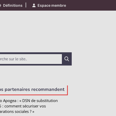
|
Définitions
Espace membre
Chercher
os partenaires recommandent
o Apogea : « DSN de substitution
 : comment sécuriser vos
arations sociales ? »