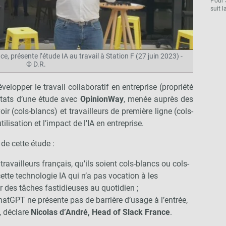
Pour 
suit l
e, présente l’étude IA au travail à Station F (27 juin 2023) -
© D.R.
velopper le travail collaboratif en entreprise (propriété
ultats d’une étude avec
OpinionWay
, menée auprès des
oir (cols-blancs) et travailleurs de première ligne (cols-
ilisation et l’impact de l’IA en entreprise.
e cette étude :
s travailleurs français, qu’ils soient cols-blancs ou cols-
cette technologie IA qui n’a pas vocation à les
 des tâches fastidieuses au quotidien ;
atGPT ne présente pas de barrière d’usage à l’entrée,
, déclare
Nicolas d’André, Head of Slack France
.