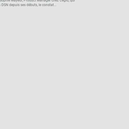
Sophie Mayeur, Product Manager chez Cegid, qui
a DSN depuis ses débuts, le constat...