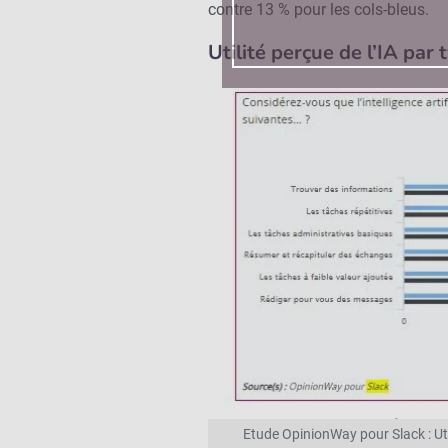
contre 13 % pour les cols-bleus.
Utilité perçue de l’IA par
Etude OpinionWay pour Slack : Util