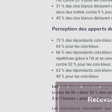
l’IA, contre 20 % pour les cols-bl
31 % des clos blancs déclarent u
dans leur métier, contre 9 % pour
45 % des clos blancs déclarent ne
Perception des apports de
73 % des répondants cols-blancs
64 % pour les cols-bleus.
66 % des répondants cols-blancs
répétitives grâce à l’IA et se co
contre 52 % pour les cols-bleus ;
63 % des répondants cols-blancs 
48 % pour les cols-bleus.
Les cols-blancs déclarent gagn
(« plus de 5h » dans 32 % des ca
Recevo
2 et 3 heures » pour 30 % des cas
Les cols-blancs considèrent que l