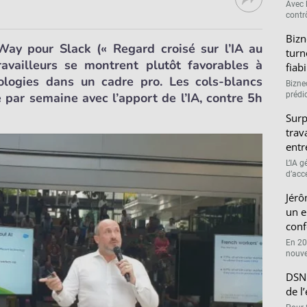
Avec l
contrô
Bizn
ay pour Slack (« Regard croisé sur l’IA au
turn
travailleurs se montrent plutôt favorables à
fiab
nologies dans un cadre pro. Les cols-blancs
Bizne
par semaine avec l’apport de l’IA, contre 5h
prédic
Surp
trav
entr
L’IA 
d’accé
Jérô
un e
conf
En 20
nouve
DSN 
de l