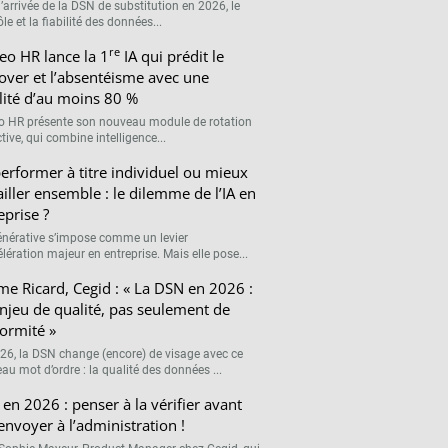
’arrivée de la DSN de substitution en 2026, le
le et la fiabilité des données...
re
eo HR lance la 1
IA qui prédit le
over et l’absentéisme avec une
ilité d’au moins 80 %
o HR présente son nouveau module de rotation
tive, qui combine intelligence...
erformer à titre individuel ou mieux
ailler ensemble : le dilemme de l’IA en
eprise ?
générative s’impose comme un levier
lération majeur en entreprise. Mais elle pose...
me Ricard, Cegid : « La DSN en 2026 :
njeu de qualité, pas seulement de
ormité »
26, la DSN change (encore) de visage avec ce
au mot d’ordre : la qualité des données ...
en 2026 : penser à la vérifier avant
’envoyer à l’administration !