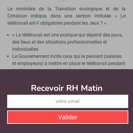
Le ministère de la Transition écologique et de la
Cohésion indique, dans une section intitulée « Le
télétravail est-il obligatoire pendant les Jeux ? » :
« Le télétravail est une pratique qui dépend des jours,
des lieux et des situations professionnelles et
individuelles
Le Gouvernement incite ceux qui le peuvent (salariés
et employeurs) à mettre en place le télétravail pendant
les Jeux, mais ce mode de fonctionnement reste
optionnel et libre à chacun ;
L’objectif n’est pas de vous obliger à rester chez vous,
Recevoir RH Matin
Abonnez-vou
mais de limiter les déplacements sur les
gares/tronçons de lignes les plus fréquentées pour
gagner en confort et en tranquillité ;
Le télétravail est donc une solution parmi d’autres, qui
Valider
peut être combinée avec d’autres alternatives : par
exemple, vous pouvez télétravailler un jour de la