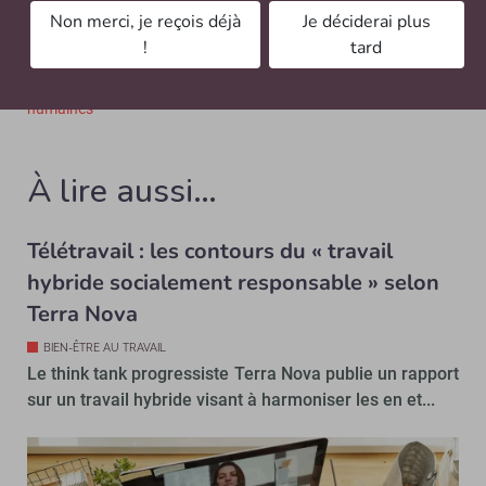
semaine et adapter votre itinéraire ou votre mode de
Non merci, je reçois déjà
Je déciderai plus
transport (covoiturage, vélo…) les autres jours. »
!
tard
Concepts clés et définitions :
#DRH ou directeur des ressources
humaines
À lire aussi…
Télétravail : les contours du « travail
hybride socialement responsable » selon
Terra Nova
BIEN-ÊTRE AU TRAVAIL
Le think tank progressiste Terra Nova publie un rapport
sur un travail hybride visant à harmoniser les en et...