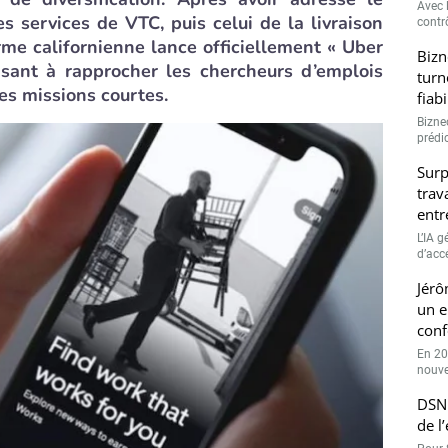
Avec l
s services de VTC, puis celui de la livraison
contrô
irme californienne lance officiellement « Uber
Bizn
isant à rapprocher les chercheurs d’emplois
turn
es missions courtes.
fiab
Bizne
prédic
Surp
trav
entr
L’IA 
d’accé
Jérô
un e
conf
En 20
nouve
DSN 
de l