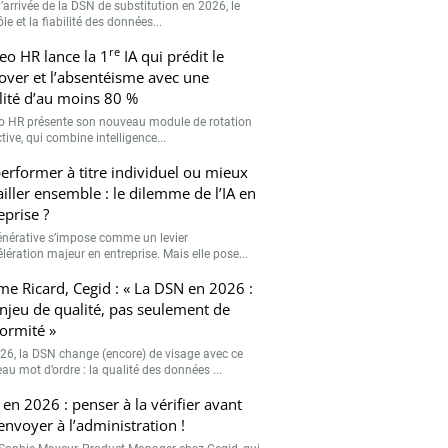
’arrivée de la DSN de substitution en 2026, le
le et la fiabilité des données...
re
eo HR lance la 1
IA qui prédit le
over et l’absentéisme avec une
ilité d’au moins 80 %
o HR présente son nouveau module de rotation
tive, qui combine intelligence...
erformer à titre individuel ou mieux
ailler ensemble : le dilemme de l’IA en
eprise ?
générative s’impose comme un levier
lération majeur en entreprise. Mais elle pose...
me Ricard, Cegid : « La DSN en 2026 :
njeu de qualité, pas seulement de
ormité »
26, la DSN change (encore) de visage avec ce
au mot d’ordre : la qualité des données ...
en 2026 : penser à la vérifier avant
’envoyer à l’administration !