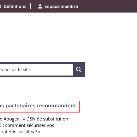
|
Définitions
Espace membre
Chercher
os partenaires recommandent
o Apogea : « DSN de substitution
 : comment sécuriser vos
arations sociales ? »