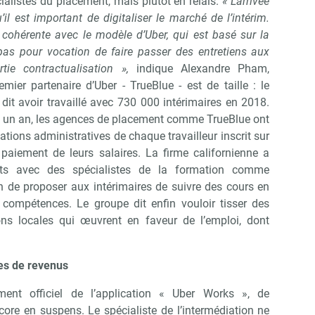
alistes du placement, mais plutôt en relais.
« L’arrivée
’il est important de digitaliser le marché de l’intérim.
t cohérente avec le modèle d’Uber, qui est basé sur la
 pas pour vocation de faire passer des entretiens aux
rtie contractualisation »,
indique Alexandre Pham,
emier partenaire d’Uber - TrueBlue - est de taille : le
 dit avoir travaillé avec 730 000 intérimaires en 2018.
ré un an, les agences de placement comme TrueBlue ont
Abonnez-vous à notre newsletter
ir RH Matin
cations administratives de chaque travailleur inscrit sur
paiement de leurs salaires. La firme californienne a
ats avec des spécialistes de la formation comme
afin de proposer aux intérimaires de suivre des cours en
Non merci, je reçois déjà !
Je déciderai plus tard
 compétences. Le groupe dit enfin vouloir tisser des
ons locales qui œuvrent en faveur de l’emploi, dont
es de revenus
ent officiel de l’application « Uber Works », de
ore en suspens. Le spécialiste de l’intermédiation ne