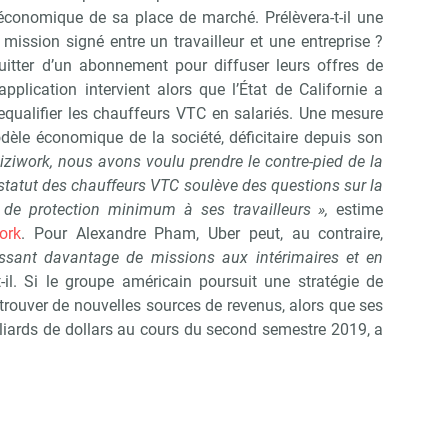
économique de sa place de marché. Prélèvera-t-il une
ission signé entre un travailleur et une entreprise ?
uitter d’un abonnement pour diffuser leurs offres de
pplication intervient alors que l’État de Californie a
requalifier les chauffeurs VTC en salariés. Une mesure
dèle économique de la société, déficitaire depuis son
iziwork, nous avons voulu prendre le contre-pied de la
 statut des chauffeurs VTC soulève des questions sur la
u de protection minimum à ses travailleurs »,
estime
ork
. Pour Alexandre Pham, Uber peut, au contraire,
issant davantage de missions aux intérimaires et en
t-il. Si le groupe américain poursuit une stratégie de
r trouver de nouvelles sources de revenus, alors que ses
lliards de dollars au cours du second semestre 2019, a