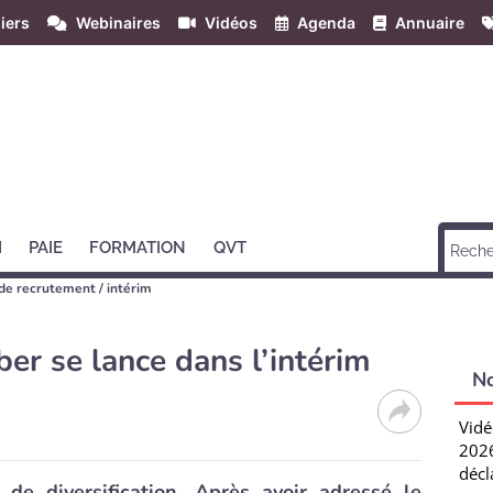
iers
Webinaires
Vidéos
Agenda
Annuaire
H
PAIE
FORMATION
QVT
de recrutement / intérim
er se lance dans l’intérim
N
Vidé
2026
décl
 de diversification. Après avoir adressé le