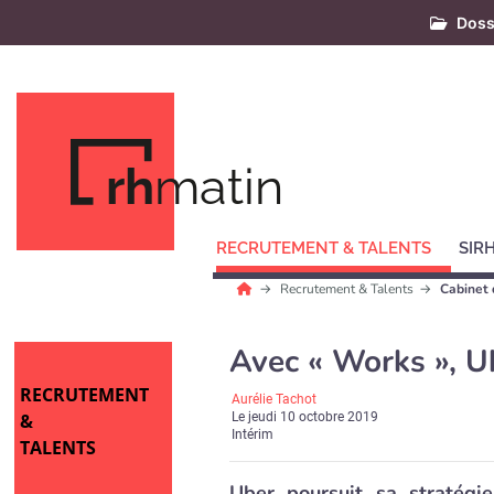
Doss
rh
matin
RECRUTEMENT & TALENTS
SIR
Recrutement & Talents
Cabinet 
Avec « Works », Ub
RECRUTEMENT
Aurélie Tachot
&
Le
jeudi 10 octobre 2019
Intérim
TALENTS
Uber poursuit sa stratégie