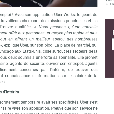
Pour 
suit l
emploi ! Avec son application Uber Works, le géant du
 travailleurs cherchant des missions ponctuelles et les
’œuvre qualifiée. «
Nous pensons qu’une nouvelle
peut offrir aux personnes un moyen plus rapide et plus
 tout en offrant un meilleur aperçu des nombreuses
», explique Uber, sur son blog. La place de marché, qui
Chicago aux États-Unis, cible surtout les secteurs de la
 tous deux soumis à une forte saisonnalité. Elle promet
sine, agents de sécurité, ouvrier sen entrepôt, agents
culièrement concernés par l’intérim, de trouver des
nt connaissance d’informations sur le salaire de la
ses.
s d’intérim
crutement temporaire avait ses spécificités, Uber s’est
 faire vivre son application. Preuve que son service ne