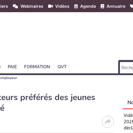
iers
Webinaires
Vidéos
Agenda
Annuaire
H
PAIE
FORMATION
QVT
employeur
teurs préférés des jeunes
N
té
Vidé
2026
décl