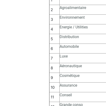
1
Agroalimentaire
2
Environnement
3
Energie / Utilities
4
Distribution
5
Automobile
6
Luxe
7
Aéronautique
8
Cosmétique
9
Assurance
10
Conseil
11
Grande conso