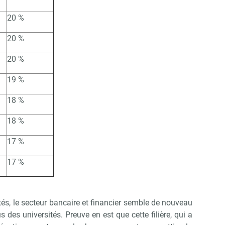
20 %
20 %
20 %
Abonnez-vous à notre newsletter
ir RH Matin
19 %
18 %
Non merci, je reçois déjà !
Je déciderai plus tard
18 %
17 %
17 %
tés, le secteur bancaire et financier semble de nouveau
us des universités. Preuve en est que cette filière, qui a