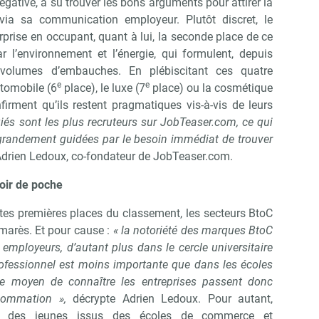
gative, a su trouver les bons arguments pour attirer la
r via sa communication employeur. Plutôt discret, le
rprise en occupant, quant à lui, la seconde place de ce
r l’environnement et l’énergie, qui formulent, depuis
 volumes d’embauches. En plébiscitant ces quatre
e
e
utomobile (6
place), le luxe (7
place) ou la cosmétique
nfirment qu’ils restent pragmatiques vis-à-vis de leurs
giés sont les plus recruteurs sur JobTeaser.com, ce qui
 grandement guidées par le besoin immédiat de trouver
Adrien Ledoux, co-fondateur de JobTeaser.com.
oir de poche
tes premières places du classement, les secteurs BtoC
marès. Et pour cause :
« la notoriété des marques BtoC
employeurs, d’autant plus dans le cercle universitaire
ofessionnel est moins importante que dans les écoles
e moyen de connaître les entreprises passent donc
nsommation »,
décrypte Adrien Ledoux. Pour autant,
ts des jeunes issus des écoles de commerce et