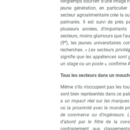
longtemps souffert d’une image né
jeune génération, en particulie
secteur agroalimentaire crée la su
palmarès. Il est suivi de près pa
plusieurs années, d’importants
secteurs, moins glamours que l’a
e
(9
), les jeunes universitaires co
recherches.
« Les secteurs privilé
signifie que les appétences sont
un stage ou un poste »,
confirme 
Tous les secteurs dans un mouch
Même s’ils n’occupent pas les tou
sont bien représentés dans ce pal
a un impact réel sur les marques 
où la proximité avec le monde pr
de commerce ou d’ingénieurs. L
d’abord par le filtre de la co
contrairement aux classemen