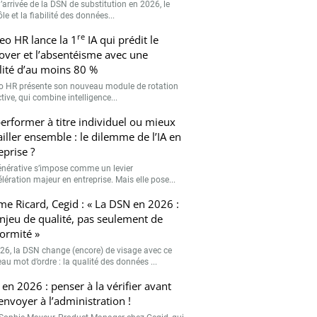
’arrivée de la DSN de substitution en 2026, le
le et la fiabilité des données...
re
eo HR lance la 1
IA qui prédit le
over et l’absentéisme avec une
ilité d’au moins 80 %
o HR présente son nouveau module de rotation
tive, qui combine intelligence...
erformer à titre individuel ou mieux
ailler ensemble : le dilemme de l’IA en
eprise ?
générative s’impose comme un levier
lération majeur en entreprise. Mais elle pose...
me Ricard, Cegid : « La DSN en 2026 :
njeu de qualité, pas seulement de
ormité »
26, la DSN change (encore) de visage avec ce
au mot d’ordre : la qualité des données ...
en 2026 : penser à la vérifier avant
’envoyer à l’administration !