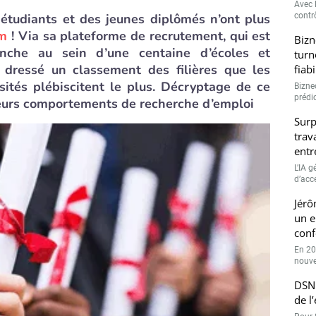
Avec l
 étudiants et des jeunes diplômés n’ont plus
contrô
om
! Via sa plateforme de recrutement, qui est
Bizn
nche au sein d’une centaine d’écoles et
turn
 a dressé un classement des filières que les
fiab
sités plébiscitent le plus. Décryptage de ce
Bizne
prédic
 leurs comportements de recherche d’emploi
Surp
trav
entr
L’IA 
d’accé
Jérô
un e
conf
En 20
nouve
DSN 
de l