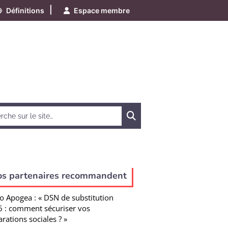
|
Définitions
Espace membre
Chercher
os partenaires recommandent
o Apogea : « DSN de substitution
 : comment sécuriser vos
arations sociales ? »