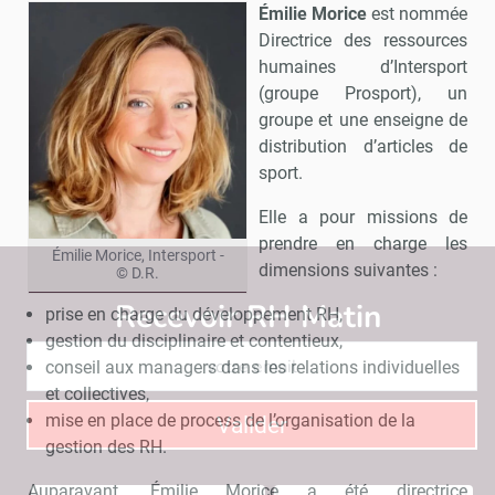
Émilie Morice
est nommée
Directrice des ressources
humaines d’Intersport
(groupe Prosport), un
groupe et une enseigne de
distribution d’articles de
sport.
Elle a pour missions de
prendre en charge les
Émilie Morice, Intersport -
dimensions suivantes :
© D.R.
Recevoir RH Matin
Abonnez-vou
prise en charge du développement RH,
gestion du disciplinaire et contentieux,
conseil aux managers dans les relations individuelles
et collectives,
mise en place de process de l’organisation de la
Valider
gestion des RH.
Auparavant, Émilie Morice a été directrice