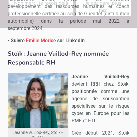
Non merci, je reçois déjà
Je déciderai plus
développement des ressources humaines et coach
!
tard
professionnelle certifiée au sein de Gueudet (distribution
automobile) dans la période mai 2022 à
septembre 2024.
• Suivre
Émilie Morice
sur LinkedIn
Stoïk : Jeanne Vuillod-Rey nommée
Responsable RH
Jeanne Vuillod-Rey
devient RRH chez Stoïk,
positionnée comme une
agence de souscription
spécialisée sur le risque
cyber en Europe pour les
PME et ETI.
Créé début 2021, Stoïk
Jeanne Vuillod-Rey, Stoïk -