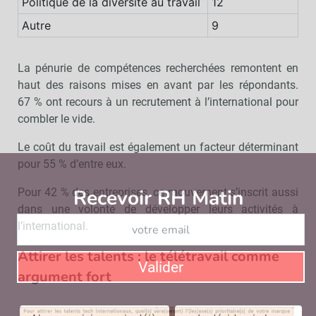
Politique de la diversité au travail
12
Autre
9
La pénurie de compétences recherchées remontent en
haut des raisons mises en avant par les répondants.
67 % ont recours à un recrutement à l’international pour
combler le vide.
Le coût du travail est également un facteur déterminant
pour 55 % d’entre eux.
Recevoir RH Matin
Abonnez-vou
Pour 42 % des entreprises, ce mouvement s’inscrit aussi
dans une volonté de développer leurs activités à
l’international.
Attirer les talents : le télétravail comme
Valider
argument fort