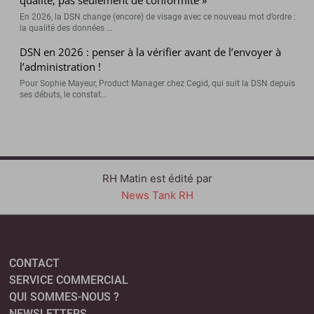
En 2026, la DSN change (encore) de visage avec ce nouveau mot d’ordre :
la qualité des données ...
DSN en 2026 : penser à la vérifier avant de l’envoyer à
l’administration !
Pour Sophie Mayeur, Product Manager chez Cegid, qui suit la DSN depuis
ses débuts, le constat...
RH Matin est édité par
News Tank RH
CONTACT
SERVICE COMMERCIAL
QUI SOMMES-NOUS ?
NEWSLETTERS