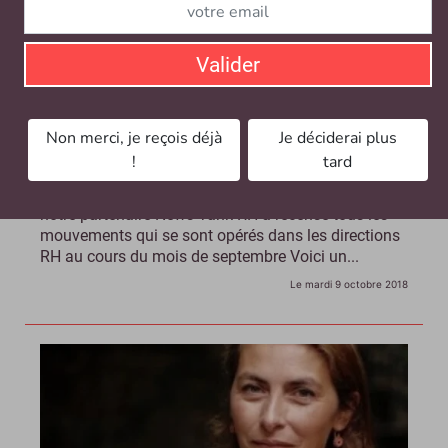
Valider
Les nominations RH de septembre 2018
Non merci, je reçois déjà
Je déciderai plus
!
tard
L’écosystème RH a connu beaucoup de
changements durant la rentrée scolaire. Sur son site,
notre partenaire News Tank RH a recensé tous les
mouvements qui se sont opérés dans les directions
RH au cours du mois de septembre Voici un...
Le mardi 9 octobre 2018