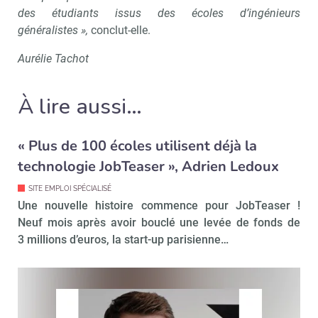
des étudiants issus des écoles d’ingénieurs
généralistes »,
conclut-elle.
Recevoir RH Matin
Abonnez-vou
Aurélie Tachot
À lire aussi…
Valider
« Plus de 100 écoles utilisent déjà la
Non merci, je reçois déjà
Je déciderai plus
technologie JobTeaser », Adrien Ledoux
!
tard
SITE EMPLOI SPÉCIALISÉ
Une nouvelle histoire commence pour JobTeaser !
Neuf mois après avoir bouclé une levée de fonds de
3 millions d’euros, la start-up parisienne…