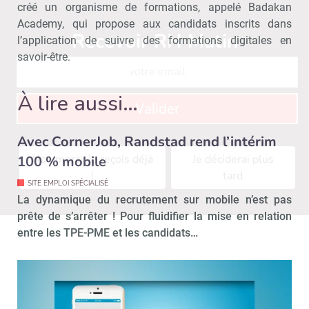
créé un organisme de formations, appelé Badakan
Academy, qui propose aux candidats inscrits dans
Recevoir RH Matin
Abonnez-vou
l’application de suivre des formations digitales en
savoir-être.
À lire aussi…
Valider
Avec CornerJob, Randstad rend l’intérim
Non merci, je reçois déjà
Je déciderai plus
100 % mobile
!
tard
SITE EMPLOI SPÉCIALISÉ
La dynamique du recrutement sur mobile n’est pas
prête de s’arrêter ! Pour fluidifier la mise en relation
entre les TPE-PME et les candidats…