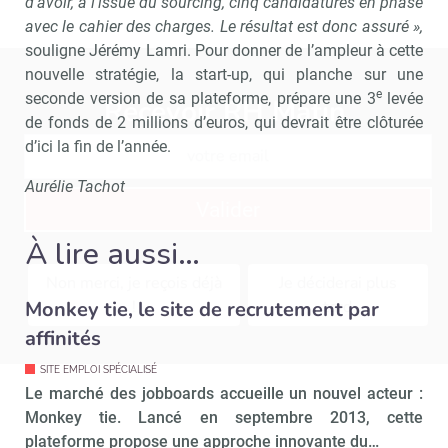
d’avoir, à l’issue du sourcing, cinq candidatures en phase
avec le cahier des charges. Le résultat est donc assuré »,
souligne Jérémy Lamri. Pour donner de l’ampleur à cette
nouvelle stratégie, la start-up, qui planche sur une
e
seconde version de sa plateforme, prépare une 3
levée
Recevoir RH Matin
Abonnez-vou
de fonds de 2 millions d’euros, qui devrait être clôturée
d’ici la fin de l’année.
Aurélie Tachot
Valider
À lire aussi…
Non merci, je reçois déjà
Je déciderai plus
!
tard
Monkey tie, le site de recrutement par
affinités
SITE EMPLOI SPÉCIALISÉ
Le marché des jobboards accueille un nouvel acteur :
Monkey tie. Lancé en septembre 2013, cette
plateforme propose une approche innovante du…