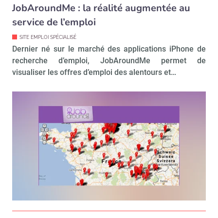
JobAroundMe : la réalité augmentée au
service de l’emploi
SITE EMPLOI SPÉCIALISÉ
Dernier né sur le marché des applications iPhone de
recherche d’emploi, JobAroundMe permet de
visualiser les offres d’emploi des alentours et…
Recevoir RH Matin
Abonnez-vou
Valider
Non merci, je reçois déjà
Je déciderai plus
!
tard