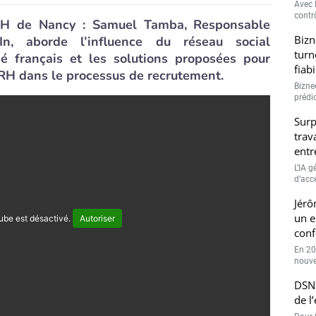
Avec l
contrô
RH de Nancy : Samuel Tamba, Responsable
Bizn
In, aborde l’influence du réseau social
turn
é français et les solutions proposées pour
fiab
RH dans le processus de recrutement.
Bizne
prédic
Surp
trav
entr
L’IA 
d’accé
Jérô
un e
ube est désactivé.
Autoriser
conf
En 20
nouve
DSN 
de l