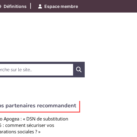
|
Définitions
Espace membre
Chercher
os partenaires recommandent
o Apogea : « DSN de substitution
 : comment sécuriser vos
arations sociales ? »