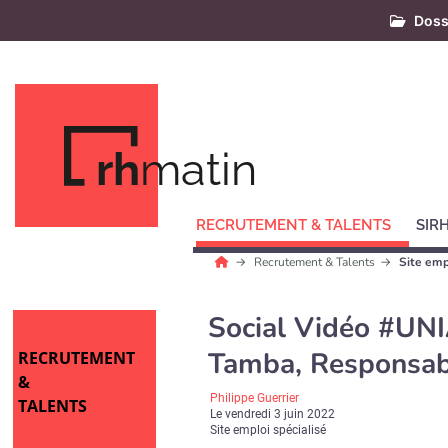
Doss
rh
matin
RECRUTEMENT & TALENTS
SIR
Recrutement & Talents
Site emp
Social Vidéo #U
Tamba, Responsabl
RECRUTEMENT
&
Philippe Guerrier
TALENTS
Le
vendredi 3 juin 2022
Site emploi spécialisé