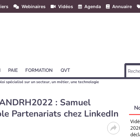
iers
Webinaires
Vidéos
Agenda
Annuaire
H
PAIE
FORMATION
QVT
loi spécialisé sur un secteur, un métier, une technologie
NIANDRH2022 : Samuel
N
e Partenariats chez LinkedIn
Vidé
2026
décl