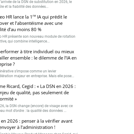
’arrivée de la DSN de substitution en 2026, le
le et la fiabilité des données...
re
eo HR lance la 1
IA qui prédit le
over et l’absentéisme avec une
ilité d’au moins 80 %
o HR présente son nouveau module de rotation
tive, qui combine intelligence...
erformer à titre individuel ou mieux
ailler ensemble : le dilemme de l’IA en
eprise ?
générative s’impose comme un levier
lération majeur en entreprise. Mais elle pose...
me Ricard, Cegid : « La DSN en 2026 :
njeu de qualité, pas seulement de
ormité »
26, la DSN change (encore) de visage avec ce
au mot d’ordre : la qualité des données ...
en 2026 : penser à la vérifier avant
’envoyer à l’administration !