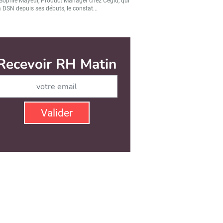
Sophie Mayeur, Product Manager chez Cegid, qui
a DSN depuis ses débuts, le constat...
Recevoir RH Matin
Abonnez-vous à notre ne
Valider