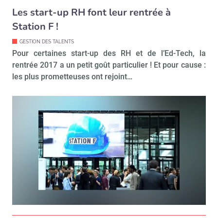
Les start-up RH font leur rentrée à
Station F !
Valider
GESTION DES TALENTS
Pour certaines start-up des RH et de l’Ed-Tech, la
rentrée 2017 a un petit goût particulier ! Et pour cause :
Non merci, je reçois déjà
Je déciderai plus
les plus prometteuses ont rejoint…
!
tard