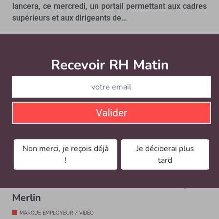
lancera, ce mercredi, un portail permettant aux cadres
supérieurs et aux dirigeants de…
Recevoir RH Matin
Abonnez-vou
Valider
Non merci, je reçois déjà
Je déciderai plus
!
tard
Vidéo - Les 3 entreprises les plus
attractives sont : Airbus, Atos et Leroy
Merlin
MARQUE EMPLOYEUR / VIDÉO