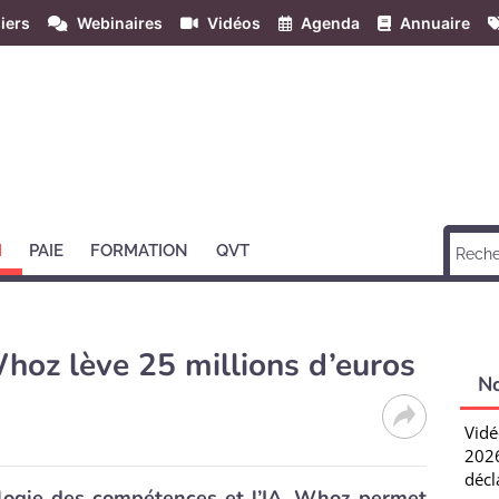
iers
Webinaires
Vidéos
Agenda
Annuaire
H
PAIE
FORMATION
QVT
 Whoz lève 25 millions d’euros
N
Vidé
2026
décl
logie des compétences et l’IA, Whoz permet