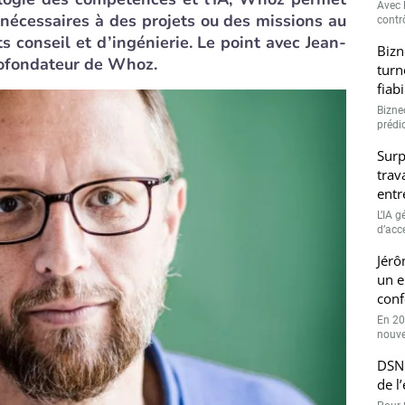
Avec l
 nécessaires à des projets ou des missions au
contrô
 conseil et d’ingénierie. Le point avec Jean-
Bizn
cofondateur de Whoz.
turn
fiab
Bizne
prédic
Surp
trav
entr
L’IA 
d’accé
Jérô
un e
conf
En 20
nouve
DSN 
de l