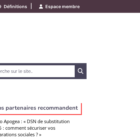
|
Définitions
Espace membre
Chercher
os partenaires recommandent
o Apogea : « DSN de substitution
 : comment sécuriser vos
arations sociales ? »