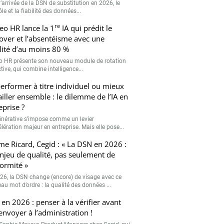
’arrivée de la DSN de substitution en 2026, le
le et la fiabilité des données...
re
eo HR lance la 1
IA qui prédit le
over et l’absentéisme avec une
ilité d’au moins 80 %
o HR présente son nouveau module de rotation
tive, qui combine intelligence...
erformer à titre individuel ou mieux
ailler ensemble : le dilemme de l’IA en
eprise ?
générative s’impose comme un levier
lération majeur en entreprise. Mais elle pose...
me Ricard, Cegid : « La DSN en 2026 :
njeu de qualité, pas seulement de
ormité »
26, la DSN change (encore) de visage avec ce
au mot d’ordre : la qualité des données ...
en 2026 : penser à la vérifier avant
’envoyer à l’administration !