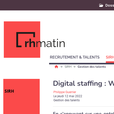
Doss
rh
matin
RECRUTEMENT & TALENTS
SIR
SIRH
Gestion des talents
Digital staffing :
SIRH
Philippe Guerrier
Le
jeudi 12 mai 2022
Gestion des talents
En s’appuyant sur une onto