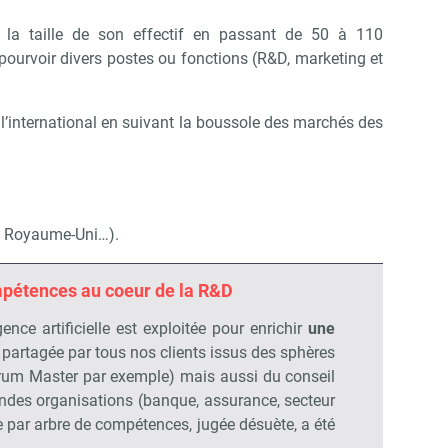
la taille de son effectif en passant de 50 à 110
 pourvoir divers postes ou fonctions (R&D, marketing et
 l’international en suivant la boussole des marchés des
e, Royaume-Uni…).
mpétences au coeur de la R&D
Abonnez-vous à notre newsletter
ence artificielle est exploitée pour enrichir
une
ir RH Matin
partagée par tous nos clients issus des sphères
rum Master par exemple) mais aussi du conseil
randes organisations (banque, assurance, secteur
Non merci, je reçois déjà !
Je déciderai plus tard
e par arbre de compétences, jugée désuète, a été