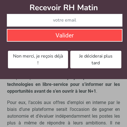
Cet accès limité s’explique parce qu’historiquement,
Recevoir RH Matin
Abonnez-vou
dans la région EMEA, pour beaucoup d’entreprises,
la
démarche de mobilité interne
passe nécessairement en
amont par un entretien avec le manager.
En fait, si les employés se considèrent comment les
Valider
principaux responsables de leur carrière, les
professionnels de la formation estiment, quant à eux,
que les managers sont « légèrement plus responsables »
Non merci, je reçois déjà
Je déciderai plus
de l’évolution et du développement de leur équipe.
!
tard
Pourtant, dans le même temps, les données d’étude
indiquent que
80 % des employés préfèreraient des
technologies en libre-service pour s’informer sur les
opportunités avant de s’en ouvrir à leur N+1
.
Pour eux, l’accès aux offres d’emploi en interne par le
biais d’une plateforme serait l’occasion de gagner en
autonomie et d’évaluer indépendamment les postes les
plus à même de répondre à leurs ambitions. Il ne