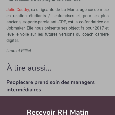
Julie Coudry
, ex-dirigeante de La Manu, agence de mise
en relation étudiants / entreprises et, pour les plus
anciens, ex-porte-parole anti-CPE, est la co-fondatrice de
Jobmaker. Elle nous présente ses objectifs pour 2017 et
lève le voile sur les futures versions du coach carrière
digital.
Laurent Pilliet
À lire aussi…
Peoplecare prend soin des managers
intermédiaires
GPEC
Christian Pousset Partners, cabinet
d’accompagnement des cadres dirigeants, vient de
Recevoir RH Matin
Abonnez-vou