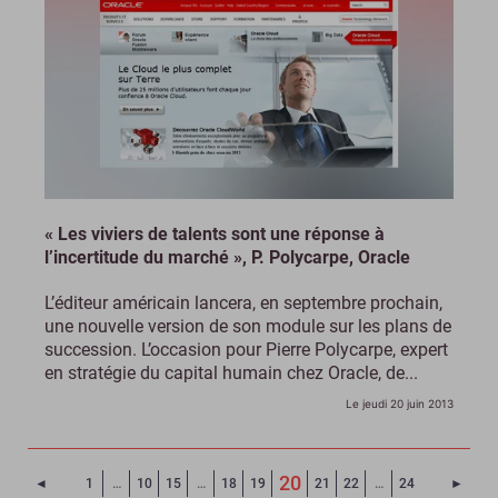
« Les viviers de talents sont une réponse à
l’incertitude du marché », P. Polycarpe, Oracle
L’éditeur américain lancera, en septembre prochain,
une nouvelle version de son module sur les plans de
succession. L’occasion pour Pierre Polycarpe, expert
en stratégie du capital humain chez Oracle, de...
Le jeudi 20 juin 2013
(Page courante)
20
Page précédente
Page 
◄
1
…
10
15
…
18
19
21
22
…
24
►