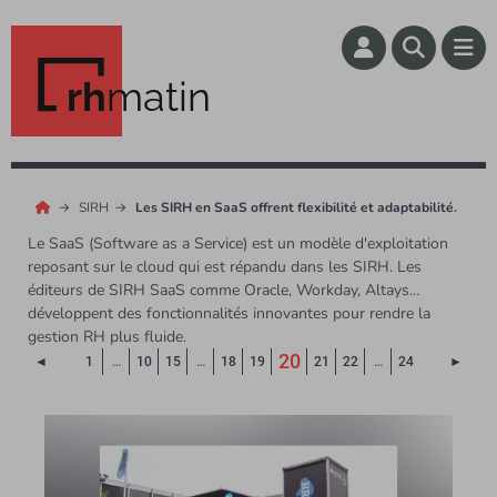
rh
matin
SIRH
Les SIRH en SaaS offrent flexibilité et adaptabilité.
Le SaaS (Software as a Service) est un modèle d'exploitation
reposant sur le cloud qui est répandu dans les SIRH. Les
éditeurs de SIRH SaaS comme Oracle, Workday, Altays…
développent des fonctionnalités innovantes pour rendre la
gestion RH plus fluide.
(Page courante)
20
Page précédente
Page 
◄
1
…
10
15
…
18
19
21
22
…
24
►