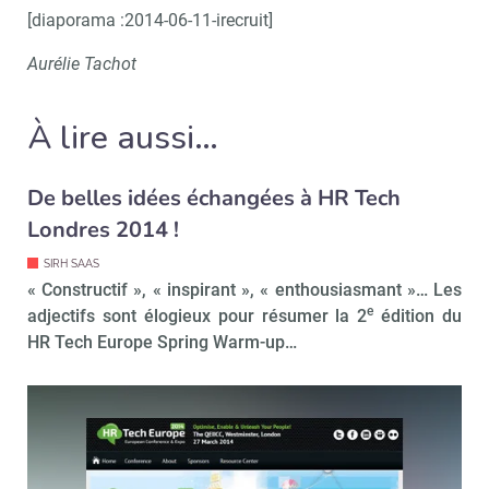
[diaporama :2014-06-11-irecruit]
Aurélie Tachot
À lire aussi…
Recevoir RH Matin
Abonnez-vou
De belles idées échangées à HR Tech
Londres 2014 !
SIRH SAAS
« Constructif », « inspirant », « enthousiasmant »… Les
Valider
e
adjectifs sont élogieux pour résumer la 2
édition du
HR Tech Europe Spring Warm-up…
Non merci, je reçois déjà
Je déciderai plus
!
tard